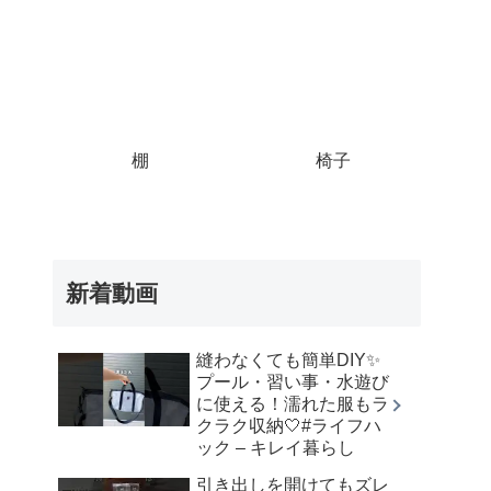
棚
椅子
新着動画
縫わなくても簡単DIY✨
プール・習い事・水遊び
に使える！濡れた服もラ
クラク収納🤍⁡#ライフハ
ック – キレイ暮らし
引き出しを開けてもズレ