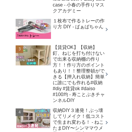
case - 小春の手作りマス
クアカデミー
１枚布で作るトレーの作
り方 DIY - ばぁばちゃん
【賃貸OK】【収納】
釘、ねじを打ち付けない
で出来る収納棚の作り
方！！作り方のポイント
もあり！！整理整頓がで
きる【押入れ収納】簡単
に誰にでも作れる#収納
#diy #賃貸ok #daiso
#100均 - 寿ことぶきチャ
ンネルDIY
収納DIY３連発！ぶっ壊
してリメイク！低コスト
で生まれ変わる！ - ねこ
たまDIY〜シンママウメ