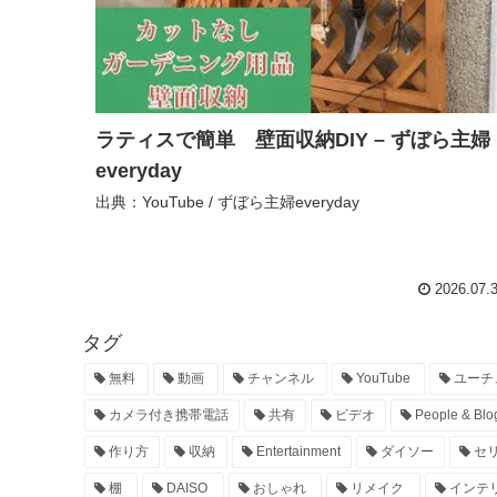
ラティスで簡単 壁面収納DIY – ずぼら主婦
everyday
出典：YouTube / ずぼら主婦everyday
2026.07.
タグ
無料
動画
チャンネル
YouTube
ユーチ
カメラ付き携帯電話
共有
ビデオ
People & Blo
作り方
収納
Entertainment
ダイソー
セ
棚
DAISO
おしゃれ
リメイク
インテ