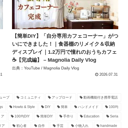
【簡単DIY】「自分専用カフェコーナー」がつ
いにできました！｜食器棚のリメイク＆収納
ディスプレイ｜1.2万円で憧れのおうちカフェ
☕【完成編】 – Magnolia Daily Vlog
出典：YouTube / Magnolia Daily Vlog
31
2026.07.31
ューブ
コミュニティ
アップロード
動画機能付き携帯電話
gs
Howto & Style
DIY
簡単
ハンドメイド
100均
リア
100均DIY
簡単DIY
手作り
Education
Seria
リア
初心者
自作
手芸
小物入れ
handmade