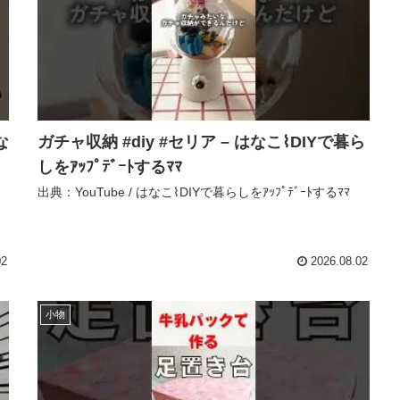
な
ガチャ収納 #diy #セリア – はなこ⌇DIYで暮ら
しをｱｯﾌﾟﾃﾞｰﾄするﾏﾏ
出典：YouTube / はなこ⌇DIYで暮らしをｱｯﾌﾟﾃﾞｰﾄするﾏﾏ
02
2026.08.02
小物