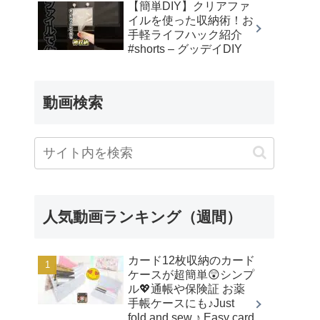
【簡単DIY】クリアファ
イルを使った収納術！お
手軽ライフハック紹介
#shorts – グッデイDIY
動画検索
人気動画ランキング（週間）
カード12枚収納のカード
ケースが超簡単😲シンプ
ル💖通帳や保険証 お薬
手帳ケースにも♪Just
fold and sew ♪ Easy card