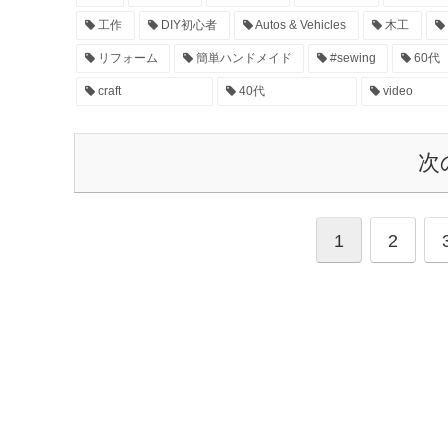
工作
DIY初心者
Autos & Vehicles
木工
リフォーム
簡単ハンドメイド
#sewing
60代
craft
40代
video
次
1
2