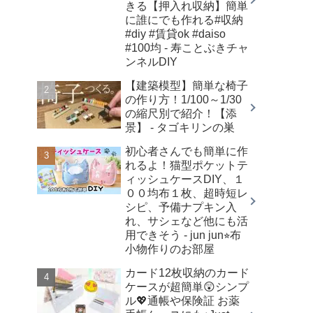
きる【押入れ収納】簡単
に誰にでも作れる#収納
#diy #賃貸ok #daiso
#100均 - 寿ことぶきチャ
ンネルDIY
【建築模型】簡単な椅子
の作り方！1/100～1/30
の縮尺別で紹介！【添
景】 - タゴキリンの巣
初心者さんでも簡単に作
れるよ！猫型ポケットテ
ィッシュケースDIY、１
００均布１枚、超時短レ
シピ、予備ナプキン入
れ、サシェなど他にも活
用できそう - jun jun⭐︎布
小物作りのお部屋
カード12枚収納のカード
ケースが超簡単😲シンプ
ル💖通帳や保険証 お薬