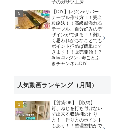
子のガサツ工房
【DIY】レジン⭐︎リバー
テーブル作り方！！完全
攻略法！！高級感溢れる
テーブル、自分好みのデ
ザインができる！！難し
く思われがちなことでも
ポイント掴めば簡単にで
きます！！販売開始！？
#diy #レジン - 寿ことぶ
きチャンネルDIY
人気動画ランキング（月間）
【賃貸OK】【収納】
釘、ねじを打ち付けない
で出来る収納棚の作り
方！！作り方のポイント
もあり！！整理整頓がで