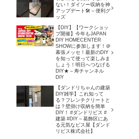
ない！ダイソー収納を神
アップデート🛠️ – 便利グ
ッズ
【DIY】【ワークショッ
プ開催】今年もJAPAN
DIY HOMECENTER
SHOWに参加します！＠
幕張メッセ！最新のDIY
を知って使って楽しみま
しょう！明日へつなげる
DIY★ – 寿チャンネル
DIY
【ダンドリちゃんの建築
DIY雑学】これ知って
る？フレンチクリートと
は？壁掛け収納を簡単
DIY！ #ダンドリビス #
建築 #DIY – 葛飾区にあ
る元気なビス屋【ダンド
リビス株式会社】