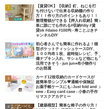
【賃貸OK】【収納】釘、ねじを打
ち付けないで出来る収納棚の作り
方！！作り方のポイントもあり！！
整理整頓ができる【押入れ収納】簡
単に誰にでも作れる#収納#diy #賃
貸ok #daiso #100均 - 寿ことぶきチ
ャンネルDIY
初心者さんでも簡単に作れるよ！猫
型ポケットティッシュケースDIY、
１００均布１枚、超時短レシピ、予
備ナプキン入れ、サシェなど他にも
活用できそう - jun jun⭐︎布小物作り
のお部屋
カード12枚収納のカードケースが
超簡単😲シンプル💖通帳や保険証
お薬手帳ケースにも♪Just fold and
sew ♪ Easy card case - 小春の手作
りマスクアカデミー
【建築模型】簡単な椅子の作り方！