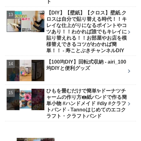
ト
【DIY】【壁紙】【クロス】壁紙.ク
ロスは自分で貼り替える時代！！キ
レイな仕上がりになるポイントやコ
ツあり！！わかれば誰でもキレイに
貼り替えれる！！お部屋やお店を模
様替えできるコツがわかれば簡
単！！ - 寿ことぶきチャンネルDIY
【100均DIY】回転式収納 - airi_100
均DIYと便利グッズ
ひもを畳むだけで簡単✨ドーナツチ
ャームの作り方🍩紙バンドで作る簡
単小物 #ハンドメイド #diy #クラフ
トバンド - Tannoはじめてのエコク
ラフト・クラフトバンド