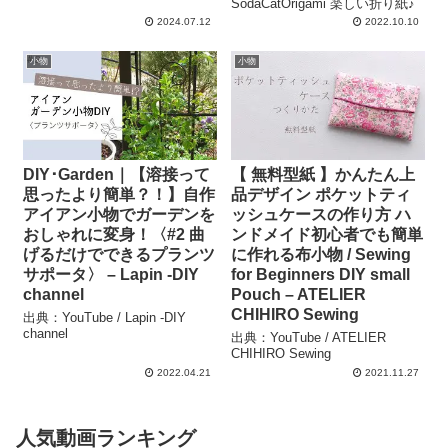
SodaCatOrigami 楽しい折り紙♪
2024.07.12
2022.10.10
小物
小物
DIY･Garden｜【溶接って
【 無料型紙 】かんたん上
思ったより簡単？！】自作
品デザイン ポケットティ
アイアン小物でガーデンを
ッシュケースの作り方 ハ
おしゃれに変身！〈#2 曲
ンドメイド初心者でも簡単
げるだけでできるプランツ
に作れる布小物 / Sewing
サポータ〉 – Lapin -DIY
for Beginners DIY small
channel
Pouch – ATELIER
CHIHIRO Sewing
出典：YouTube / Lapin -DIY
channel
出典：YouTube / ATELIER
CHIHIRO Sewing
2022.04.21
2021.11.27
人気動画ランキング