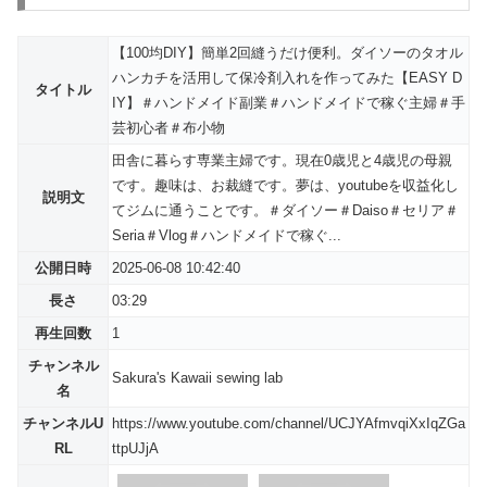
【100均DIY】簡単2回縫うだけ便利。ダイソーのタオル
ハンカチを活用して保冷剤入れを作ってみた【EASY D
タイトル
IY】＃ハンドメイド副業＃ハンドメイドで稼ぐ主婦＃手
芸初心者＃布小物
田舎に暮らす専業主婦です。現在0歳児と4歳児の母親
です。趣味は、お裁縫です。夢は、youtubeを収益化し
説明文
てジムに通うことです。＃ダイソー＃Daiso＃セリア＃
Seria＃Vlog＃ハンドメイドで稼ぐ...
公開日時
2025-06-08 10:42:40
長さ
03:29
再生回数
1
チャンネル
Sakura's Kawaii sewing lab
名
チャンネルU
https://www.youtube.com/channel/UCJYAfmvqiXxIqZGa
RL
ttpUJjA