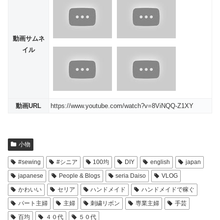
動画サムネ
イル
動画URL
https://www.youtube.com/watch?v=8ViNQQ-Z1XY
小物
#sewing
#シニア
100均
DIY
english
japan
japanese
People & Blogs
seria Daiso
VLOG
かわいい
セリア
ハンドメイド
ハンドメイドで稼ぐ
パート主婦
主婦
刺繍リボン
専業主婦
手芸
百均
４０代
５０代