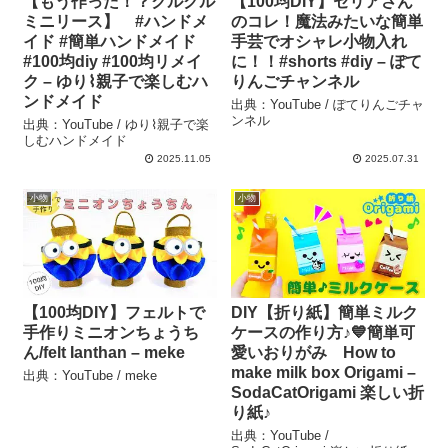
【もう作った！？クルクル
【100均DIY】セリアさん
ミニリース】 #ハンドメ
のコレ！魔法みたいな簡単
イド #簡単ハンドメイド
手芸でオシャレ小物入れ
#100均diy #100均リメイ
に！！#shorts #diy – ぽて
ク – ゆり⌇親子で楽しむハ
りんごチャンネル
ンドメイド
出典：YouTube / ぽてりんごチャ
ンネル
出典：YouTube / ゆり⌇親子で楽
しむハンドメイド
2025.11.05
2025.07.31
小物
小物
【100均DIY】フェルトで
DIY【折り紙】簡単ミルク
手作りミニオンちょうち
ケースの作り方♪💙簡単可
ん/felt Ianthan – meke
愛いおりがみ How to
make milk box Origami –
出典：YouTube / meke
SodaCatOrigami 楽しい折
り紙♪
出典：YouTube /