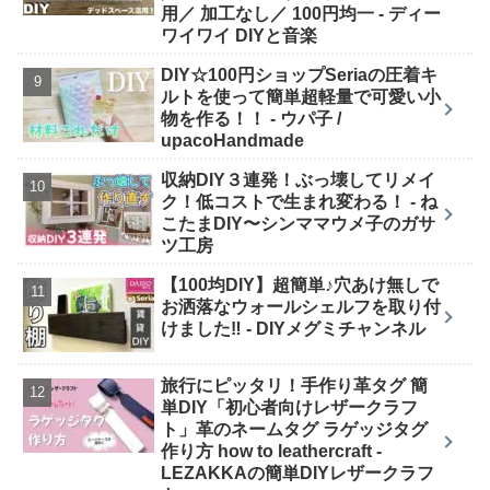
用／ 加工なし／ 100円均一 - ディー
ワイワイ DIYと音楽
DIY☆100円ショップSeriaの圧着キ
ルトを使って簡単超軽量で可愛い小
物を作る！！ - ウパ子 /
upacoHandmade
収納DIY３連発！ぶっ壊してリメイ
ク！低コストで生まれ変わる！ - ね
こたまDIY〜シンママウメ子のガサ
ツ工房
【100均DIY】超簡単♪穴あけ無しで
お洒落なウォールシェルフを取り付
けました‼︎ - DIYメグミチャンネル
旅行にピッタリ！手作り革タグ 簡
単DIY「初心者向けレザークラフ
ト」革のネームタグ ラゲッジタグ
作り方 how to leathercraft -
LEZAKKAの簡単DIYレザークラフ