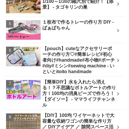
1/100～1/30の縮尺別で紹介！【添
景】 - タゴキリンの巣
１枚布で作るトレーの作り方 DIY -
ばぁばちゃん
【pouch】cuteなアクセサリーポ
ーチの作り方♡#簡単レシピ#初心
者向け#handmade#布小物#ポーチ
#diy#ミシン#sewing machine - い
といとitoito handmade
【簡単DIY】水を入れたら消え
る！？不思議なボトルアートの作り
方！100均の消臭ビーズで作ろう！
【ダイソー】 - ママライフチャンネ
ル
【DIY】100均 ワイヤーネットで大
容量な収納ワゴンの簡単な作り方
／ DIYアイデア ／ 隙間スペース活