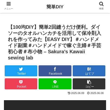
簡単DIY
メニュー
検索
【100均DIY】簡単2回縫うだけ便利。ダイ
ソーのタオルハンカチを活用して保冷剤入
れを作ってみた【EASY DIY】＃ハンドメ
イド副業＃ハンドメイドで稼ぐ主婦＃手芸
初心者＃布小物 – Sakura’s Kawaii
sewing lab
Twitter
Facebook
はてブ
Pocket
LINE
コピー
2025.06.09
2025.06.08