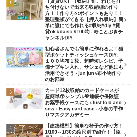
【賃貸OK】【収納】釘、ねじを打
ち付けないで出来る収納棚の作り
方！！作り方のポイントもあり！！
整理整頓ができる【押入れ収納】簡
単に誰にでも作れる#収納#diy #賃
貸ok #daiso #100均 - 寿ことぶきチ
ャンネルDIY
初心者さんでも簡単に作れるよ！猫
型ポケットティッシュケースDIY、
１００均布１枚、超時短レシピ、予
備ナプキン入れ、サシェなど他にも
活用できそう - jun jun⭐︎布小物作り
のお部屋
カード12枚収納のカードケースが
超簡単😲シンプル💖通帳や保険証
お薬手帳ケースにも♪Just fold and
sew ♪ Easy card case - 小春の手作
りマスクアカデミー
【建築模型】簡単な椅子の作り方！
1/100～1/30の縮尺別で紹介！【添