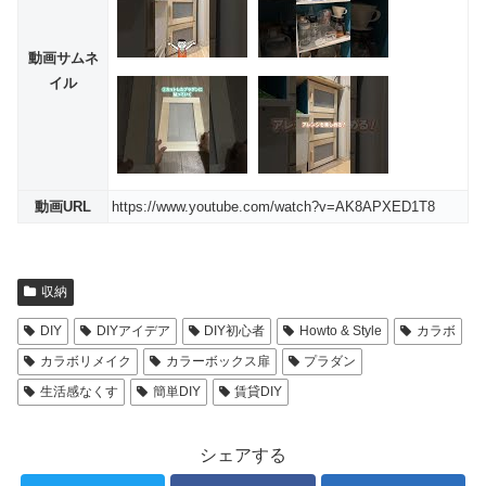
動画サムネ
イル
動画URL
https://www.youtube.com/watch?v=AK8APXED1T8
収納
DIY
DIYアイデア
DIY初心者
Howto & Style
カラボ
カラボリメイク
カラーボックス扉
プラダン
生活感なくす
簡単DIY
賃貸DIY
シェアする