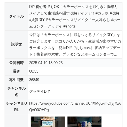
DIY初心者でもOK！カラーボックスを扉付きに簡単リ
メイクして生活感を隠す収納アイデア！#カラボ #収納
タイトル
#賃貸DIY #カラーボックスリメイク #一人暮らし #ホー
ムセンターグッデイ #shorts
今回は「カラーボックスに扉をつけるリメイクDIY」を
ご紹介します！ホコリが入りがち・生活感が出やすいカ
説明文
ラーボックスを、簡単DIYでおしゃれに収納アップデー
ト！接着剤や木材、プラダンなどホームセンターで...
公開日時
2025-04-19 18:00:23
長さ
00:53
再生回数
36849
チャンネル
グッデイDIY
名
チャンネルU
https://www.youtube.com/channel/UC4XMgG-mQIyj75A
RL
QvO0OHPg