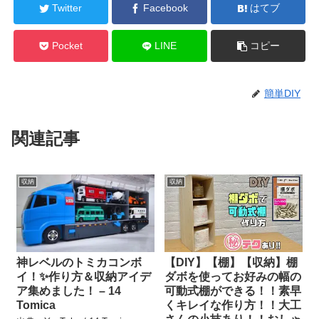
Twitter
Facebook
はてブ
Pocket
LINE
コピー
簡単DIY
関連記事
収納
収納
神レベルのトミカコンボ
【DIY】【棚】【収納】棚
イ！✨作り方＆収納アイデ
ダボを使ってお好みの幅の
ア集めました！ – 14
可動式棚ができる！！素早
Tomica
くキレイな作り方！！大工