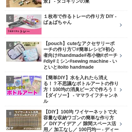
景】 - タゴキリンの巣
１枚布で作るトレーの作り方 DIY -
ばぁばちゃん
【pouch】cuteなアクセサリーポ
ーチの作り方♡#簡単レシピ#初心
者向け#handmade#布小物#ポーチ
#diy#ミシン#sewing machine - い
といとitoito handmade
【簡単DIY】水を入れたら消え
る！？不思議なボトルアートの作り
方！100均の消臭ビーズで作ろう！
【ダイソー】 - ママライフチャンネ
ル
【DIY】100均 ワイヤーネットで大
容量な収納ワゴンの簡単な作り方
／ DIYアイデア ／ 隙間スペース活
用／ 加工なし／ 100円均一 - ディー