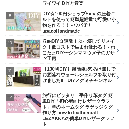
ワイワイ DIYと音楽
DIY☆100円ショップSeriaの圧着キ
ルトを使って簡単超軽量で可愛い小
物を作る！！ - ウパ子 /
upacoHandmade
収納DIY３連発！ぶっ壊してリメイ
ク！低コストで生まれ変わる！ - ね
こたまDIY〜シンママウメ子のガサ
ツ工房
【100均DIY】超簡単♪穴あけ無しで
お洒落なウォールシェルフを取り付
けました‼︎ - DIYメグミチャンネル
旅行にピッタリ！手作り革タグ 簡
単DIY「初心者向けレザークラフ
ト」革のネームタグ ラゲッジタグ
作り方 how to leathercraft -
LEZAKKAの簡単DIYレザークラフ
ト