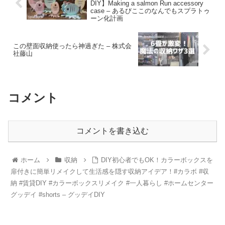
DIY】Making a salmon Run accessory
case – あるびここのなんでもスプラトゥ
ーン化計画
この壁面収納使ったら神過ぎた – 株式会
社藤山
コメント
コメントを書き込む
ホーム
収納
DIY初心者でもOK！カラーボックスを
扉付きに簡単リメイクして生活感を隠す収納アイデア！#カラボ #収
納 #賃貸DIY #カラーボックスリメイク #一人暮らし #ホームセンター
グッデイ #shorts – グッデイDIY