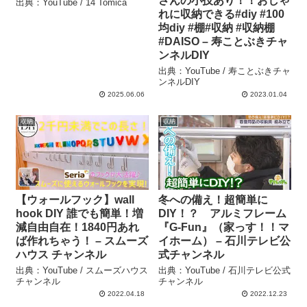
さんの小技あり！！おしゃ
出典：YouTube / 14 Tomica
れに収納できる#diy #100
均diy #棚#収納 #収納棚
#DAISO – 寿ことぶきチャ
ンネルDIY
出典：YouTube / 寿ことぶきチャ
ンネルDIY
2025.06.06
2023.01.04
収納
収納
【ウォールフック】wall
冬への備え！超簡単に
hook DIY 誰でも簡単！増
DIY！？ アルミフレーム
減自由自在！1840円あれ
『G-Fun』（家っす！！マ
ば作れちゃう！ – スムーズ
イホーム） – 石川テレビ公
ハウス チャンネル
式チャンネル
出典：YouTube / スムーズハウス
出典：YouTube / 石川テレビ公式
チャンネル
チャンネル
2022.04.18
2022.12.23