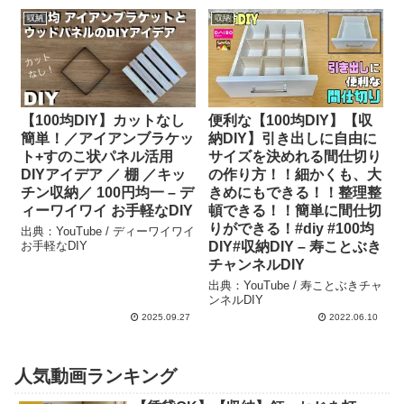
収納
収納
【100均DIY】カットなし
便利な【100均DIY】【収
簡単！／アイアンブラケッ
納DIY】引き出しに自由に
ト+すのこ状パネル活用
サイズを決めれる間仕切り
DIYアイデア ／ 棚 ／キッ
の作り方！！細かくも、大
チン収納／ 100円均一 – デ
きめにもできる！！整理整
ィーワイワイ お手軽なDIY
頓できる！！簡単に間仕切
りができる！#diy #100均
出典：YouTube / ディーワイワイ
お手軽なDIY
DIY#収納DIY – 寿ことぶき
チャンネルDIY
出典：YouTube / 寿ことぶきチャ
ンネルDIY
2025.09.27
2022.06.10
人気動画ランキング