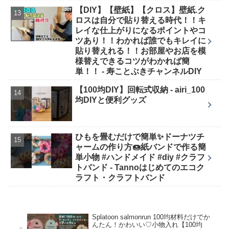
【DIY】【壁紙】【クロス】壁紙.ク
ロスは自分で貼り替える時代！！キ
レイな仕上がりになるポイントやコ
ツあり！！わかれば誰でもキレイに
貼り替えれる！！お部屋やお店を模
様替えできるコツがわかれば簡
単！！ - 寿ことぶきチャンネルDIY
【100均DIY】回転式収納 - airi_100
均DIYと便利グッズ
ひもを畳むだけで簡単✨ドーナツチ
ャームの作り方🍩紙バンドで作る簡
単小物 #ハンドメイド #diy #クラフ
トバンド - Tannoはじめてのエコク
ラフト・クラフトバンド
Splatoon salmonrun 100均材料だけでか
んたん！かわいい♡小物入れ【100均