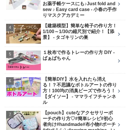
お薬手帳ケースにも♪Just fold and
sew ♪ Easy card case - 小春の手作
りマスクアカデミー
【建築模型】簡単な椅子の作り方！
1/100～1/30の縮尺別で紹介！【添
景】 - タゴキリンの巣
１枚布で作るトレーの作り方 DIY -
ばぁばちゃん
【簡単DIY】水を入れたら消え
る！？不思議なボトルアートの作り
方！100均の消臭ビーズで作ろう！
【ダイソー】 - ママライフチャンネ
ル
【pouch】cuteなアクセサリーポ
ーチの作り方♡#簡単レシピ#初心
者向け#handmade#布小物#ポーチ