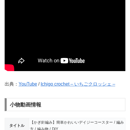
出典：
YouTube
/
Ichigo crochet – いちごクロッシェ –
小物動画情報
【かぎ針編み】簡単かわいいデイジーコースター / 編み
タイトル
方 / 編み物 / DIY