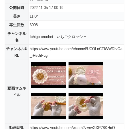
公開日時
2022-11-05 17:00:19
長さ
11:04
再生回数
6008
チャンネル
Ichigo crochet - いちごクロッシェ -
名
チャンネルU
https://www.youtube.com/channel/UCOLnCFlWWDIvOa
RL
_rReUrFLg
動画サムネ
イル
動画URL
https://www.youtube.com/watch?v=rwGXP78KHpQ