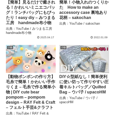
【簡単】見るだけで癒され
簡単！小物入れのつくりか
る！かわいいミニエコバッ
た How to make an
グ！ランチバッグにもぴっ
accessory case 裏地あり
たり！easy diy – みつまる
花柄 – sakochan
工房 handmade布小物
出典：YouTube / sakochan
出典：YouTube / みつまる工房
handmade布小物
2025.04.17
2022.01.09
小物
小物
【動物ポンポンの作り方】
DIY☆型紙なし！簡単便利
毛糸で簡単！かわいい手作
に使い切って作りやすい圧
りくま – 毛糸で作る簡単小
着キルトバッグ／Quilted
物 | DIY cute bear
Bag – ウパ子 / upacoHM
pompom – pompom
出典：YouTube / ウパ子 /
design – RAY Felt & Craft
upacoHM
– フェルト手芸&クラフト
出典：YouTube / RAY Felt &