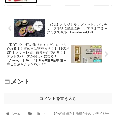
【必見】オリジナルマグネット。パッチ
ワーク小物に簡単に後付けできます☺️ –
デミタスキルトDemitasseQuilt
【DIY】空中棚の作り方！！どこにでも
作れる！！留め方に秘密あり！！【100均
DIY】オシャレ棚、飾り棚ができる！！
デッドスペースがおしゃになる！！
【Seria】【DAISO】#diy#棚 #空中棚 –
寿ことぶきチャンネルDIY
コメント
コメントを書き込む
ホーム
小物
【かぎ針編み】簡単かわいいデイジー