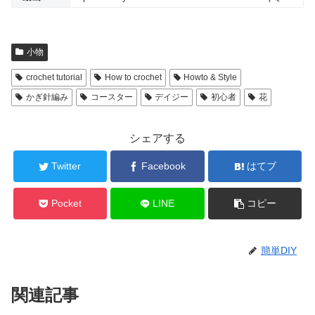
小物
crochet tutorial
How to crochet
Howto & Style
かぎ針編み
コースター
デイジー
初心者
花
シェアする
Twitter
Facebook
はてブ
Pocket
LINE
コピー
簡単DIY
関連記事