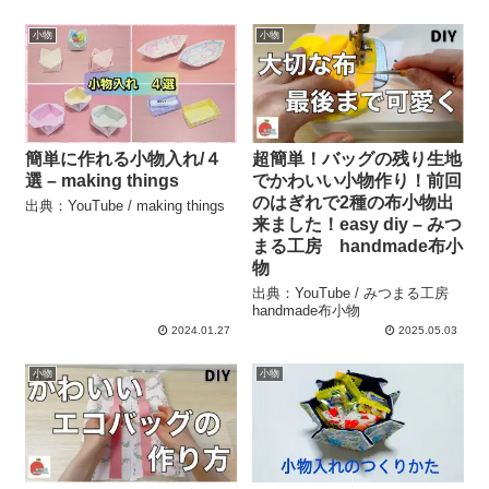
小物
小物
簡単に作れる小物入れ/４
超簡単！バッグの残り生地
選 – making things
でかわいい小物作り！前回
のはぎれで2種の布小物出
出典：YouTube / making things
来ました！easy diy – みつ
まる工房 handmade布小
物
出典：YouTube / みつまる工房
handmade布小物
2024.01.27
2025.05.03
小物
小物