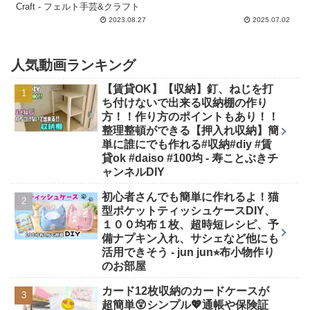
Craft - フェルト手芸&クラフト
2023.08.27
2025.07.02
人気動画ランキング
【賃貸OK】【収納】釘、ねじを打
ち付けないで出来る収納棚の作り
方！！作り方のポイントもあり！！
整理整頓ができる【押入れ収納】簡
単に誰にでも作れる#収納#diy #賃
貸ok #daiso #100均 - 寿ことぶきチ
ャンネルDIY
初心者さんでも簡単に作れるよ！猫
型ポケットティッシュケースDIY、
１００均布１枚、超時短レシピ、予
備ナプキン入れ、サシェなど他にも
活用できそう - jun jun⭐︎布小物作り
のお部屋
カード12枚収納のカードケースが
超簡単😲シンプル💖通帳や保険証