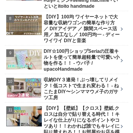
#diy#ミシン#sewing machine - い
といとitoito handmade
【DIY】100均 ワイヤーネットで大
容量な収納ワゴンの簡単な作り方
／ DIYアイデア ／ 隙間スペース活
用／ 加工なし／ 100円均一 - ディー
ワイワイ DIYと音楽
DIY☆100円ショップSeriaの圧着キ
ルトを使って簡単超軽量で可愛い小
物を作る！！ - ウパ子 /
upacoHandmade
収納DIY３連発！ぶっ壊してリメイ
ク！低コストで生まれ変わる！ - ね
こたまDIY〜シンママウメ子のガサ
ツ工房
【DIY】【壁紙】【クロス】壁紙.ク
ロスは自分で貼り替える時代！！キ
レイな仕上がりになるポイントやコ
ツあり！！わかれば誰でもキレイに
貼り替えれる！！お部屋やお店を模