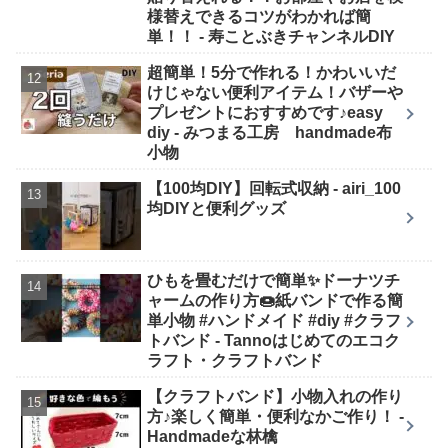
様替えできるコツがわかれば簡
単！！ - 寿ことぶきチャンネルDIY
超簡単！5分で作れる！かわいいだ
けじゃない便利アイテム！バザーや
プレゼントにおすすめです♪easy
diy - みつまる工房 handmade布
小物
【100均DIY】回転式収納 - airi_100
均DIYと便利グッズ
ひもを畳むだけで簡単✨ドーナツチ
ャームの作り方🍩紙バンドで作る簡
単小物 #ハンドメイド #diy #クラフ
トバンド - Tannoはじめてのエコク
ラフト・クラフトバンド
【クラフトバンド】小物入れの作り
方♪楽しく簡単・便利なかご作り！ -
Handmadeな林檎