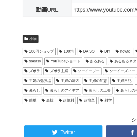
動画URL
https://www.youtube.com
小物
100円ショップ
100均
DAISO
DIY
howto
soeasy
YouTubeショート
あるある
あるあるネタ
ズボラ
ズボラ主婦
ソーイージー
ソーイーズィー
主婦の勉強垢
主婦の味方
主婦の知恵
主婦日記
暮らし
暮らしのアイデア
暮らしの工夫
暮らしの
簡単
裏技
超便利
超簡単
雑学
シ
Twitter