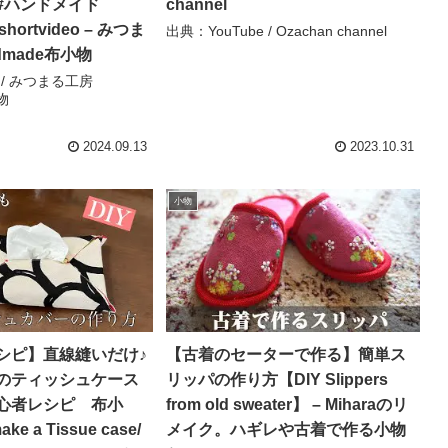
#ハンドメイド
channel
shortvideo – みつま
出典：YouTube / Ozachan channel
dmade布小物
e / みつまる工房
物
2024.09.13
2023.10.31
小物
シピ】直線縫いだけ♪
【古着のセーターで作る】簡単ス
のティッシュケース
リッパの作り方【DIY Slippers
心者レシピ 布小
from old sweater】 – Miharaのリ
ke a Tissue case/
メイク。ハギレや古着で作る小物