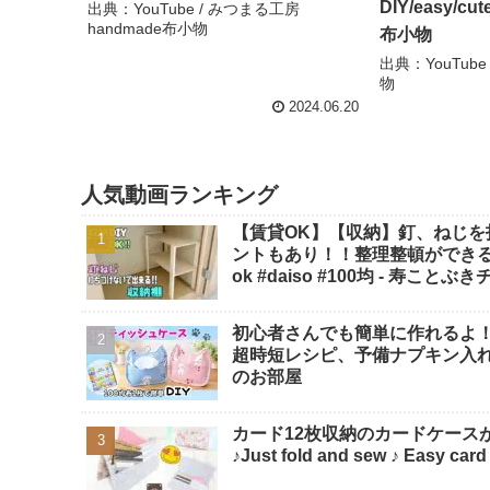
DIY/easy/c
出典：YouTube / みつまる工房
handmade布小物
布小物
出典：YouTube
物
2024.06.20
人気動画ランキング
【賃貸OK】【収納】釘、ねじ
ントもあり！！整理整頓ができる【
ok #daiso #100均 - 寿ことぶ
初心者さんでも簡単に作れるよ！
超時短レシピ、予備ナプキン入れ、サ
のお部屋
カード12枚収納のカードケースが
♪Just fold and sew ♪ Eas