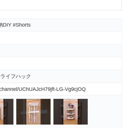
Y #Shorts
5秒ライフハック
m/channel/UChUAJcH79jft-LG-Vg9cjOQ