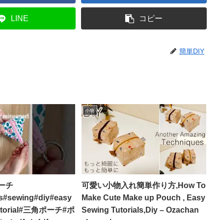
LINE
コピー
簡単DIY
小物
ーチ
可愛い小物入れ簡単作り方,How To
ts#sewing#diy#easy
Make Cute Make up Pouch , Easy
tutorial#三角ポーチ#ポ
Sewing Tutorials,Diy – Ozachan