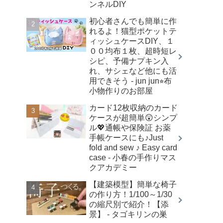
ンネルDIY
初心者さんでも簡単に作
れるよ！猫型ポケットテ
ィッシュケースDIY、１
００均布１枚、超時短レ
シピ、予備ナプキン入
れ、サシェなど他にも活
用できそう - jun jun⭐︎布
小物作りのお部屋
カード12枚収納のカード
ケースが超簡単😲シンプ
ル💖通帳や保険証 お薬
手帳ケースにも♪Just
fold and sew ♪ Easy card
case - 小春の手作りマス
クアカデミー
【建築模型】簡単な椅子
の作り方！1/100～1/30
の縮尺別で紹介！【添
景】 - タゴキリンの巣