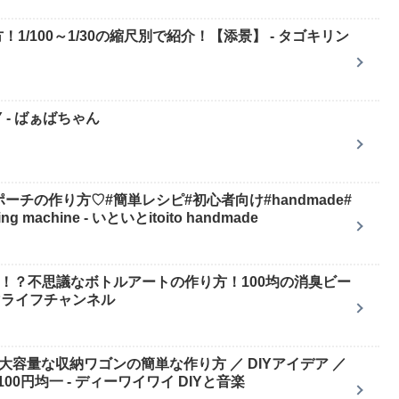
/100～1/30の縮尺別で紹介！【添景】 - タゴキリン
 - ばぁばちゃん
ーポーチの作り方♡#簡単レシピ#初心者向け#handmade#
machine - いといとitoito handmade
る！？不思議なボトルアートの作り方！100均の消臭ビー
マライフチャンネル
で大容量な収納ワゴンの簡単な作り方 ／ DIYアイデア ／
0円均一 - ディーワイワイ DIYと音楽