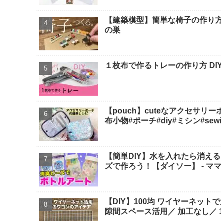
【建築模型】簡単な椅子の作り方！1
の巣
１枚布で作るトレーの作り方 DIY
【pouch】cuteなアクセサリ
布小物#ポーチ#diy#ミシン#sewing 
【簡単DIY】水を入れたら消え
ズで作ろう！【ダイソー】 - マ
【DIY】100均 ワイヤーネット
隙間スペース活用／ 加工なし／ 10