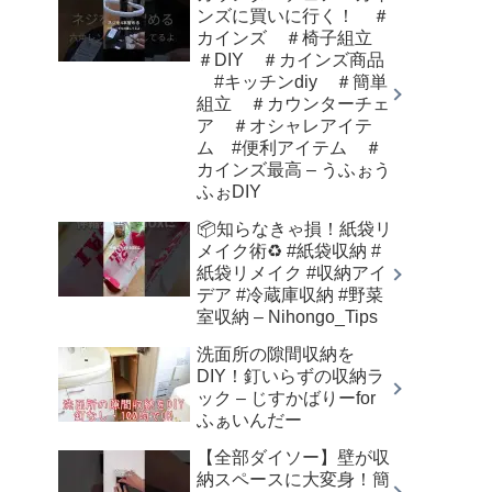
ンズに買いに行く！ ＃
カインズ ＃椅子組立
＃DIY ＃カインズ商品
#キッチンdiy ＃簡単
組立 ＃カウンターチェ
ア ＃オシャレアイテ
ム #便利アイテム ＃
カインズ最高 – うふぉう
ふぉDIY
📦知らなきゃ損！紙袋リ
メイク術♻️ #紙袋収納 #
紙袋リメイク #収納アイ
デア #冷蔵庫収納 #野菜
室収納 – Nihongo_Tips
洗面所の隙間収納を
DIY！釘いらずの収納ラ
ック – じすかばりーfor
ふぁいんだー
【全部ダイソー】壁が収
納スペースに大変身！簡