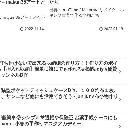
ute – majam35アートと
たち
出典：YouTube / Miharaのリメイク。ハ
ギレや古着で作る小物たち
 / majam35アートと布小
2022.11.14
2023.01.18
を打ち付けないで出来る収納棚の作り方！！作り方のポイ
押入れ収納】簡単に誰にでも作れる#収納#diy #賃貸
きチャンネルDIY
猫型ポケットティッシュケースDIY、１００均布１枚、
シェなど他にも活用できそう - jun jun⭐︎布小物作り
超簡単😲シンプル💖通帳や保険証 お薬手帳ケースにも
y card case - 小春の手作りマスクアカデミー