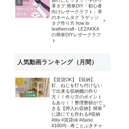
旅行にピッタリ！手作り
革タグ 簡単DIY「初心者
向けレザークラフト」革
のネームタグ ラゲッジ
タグ作り方 how to
leathercraft - LEZAKKA
の簡単DIYレザークラフ
ト
人気動画ランキング（月間）
【賃貸OK】【収納】
釘、ねじを打ち付けない
で出来る収納棚の作り
方！！作り方のポイント
もあり！！整理整頓がで
きる【押入れ収納】簡単
に誰にでも作れる#収納
#diy #賃貸ok #daiso
#100均 - 寿ことぶきチャ