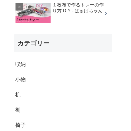
１枚布で作るトレーの作
り方 DIY - ばぁばちゃん
カテゴリー
収納
小物
机
棚
椅子