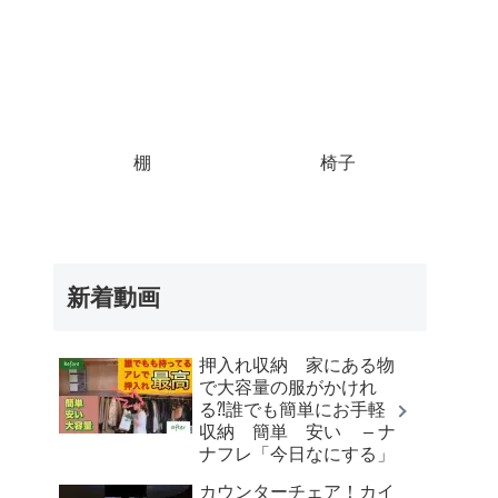
棚
椅子
新着動画
押入れ収納 家にある物
で大容量の服がかけれ
る⁈誰でも簡単にお手軽
収納 簡単 安い – ナ
ナフレ「今日なにする」
カウンターチェア！カイ