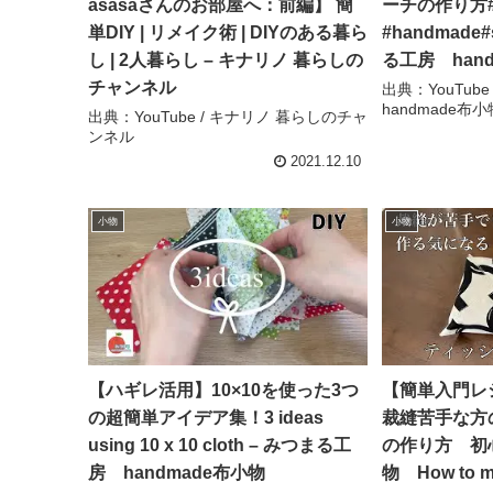
asasaさんのお部屋へ：前編】 簡
ーチの作り方
単DIY | リメイク術 | DIYのある暮ら
#handmade#
し | 2人暮らし – キナリノ 暮らしの
る工房 han
チャンネル
出典：YouTub
handmade布小
出典：YouTube / キナリノ 暮らしのチャ
ンネル
2021.12.10
小物
小物
【ハギレ活用】10×10を使った3つ
【簡単入門レ
の超簡単アイデア集！3 ideas
裁縫苦手な方
using 10 x 10 cloth – みつまる工
の作り方 初
房 handmade布小物
物 How to ma