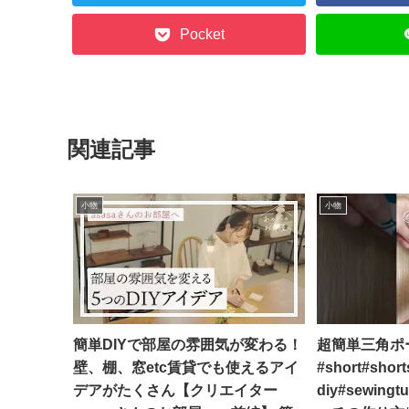
Pocket
関連記事
小物
小物
簡単DIYで部屋の雰囲気が変わる！
超簡単三角ポ
壁、棚、窓etc賃貸でも使えるアイ
#short#shor
デアがたくさん【クリエイター
diy#sewing