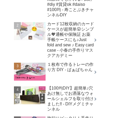
#diy #賃貸ok #daiso
#100均 - 寿ことぶきチャ
ンネルDIY
カード12枚収納のカード
ケースが超簡単😲シンプ
ル💖通帳や保険証 お薬
手帳ケースにも♪Just
fold and sew ♪ Easy card
case - 小春の手作りマス
クアカデミー
１枚布で作るトレーの作
り方 DIY - ばぁばちゃん
【100均DIY】超簡単♪穴
あけ無しでお洒落なウォ
ールシェルフを取り付け
ました‼︎ - DIYメグミチャ
ンネル