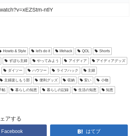
/watch?v=xEZStm-ntlY
Howto & Style
let's do it
lifehack
QOL
Shorts
ずぼら主婦
やってみよう
アイディア
アイディアグッズ
ダイソー
ハウツー
ライフハック
主婦
主婦楽しもう部
便利グッズ
収納
安い
小物
手帖
暮らしの知恵
暮らしの記録
生活の知恵
知恵
ェアする
Facebook
はてブ