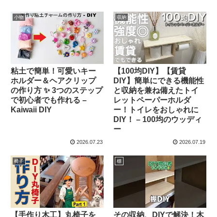
小物
収納
粘土で簡単！可愛いキー
【100均DIY】【賃貸
ホルダー＆ヘアクリップ
DIY】簡単にできる機能性
の作り方 ✨ 3つのステップ
と収納を兼ね備えたトイ
で初心者でも作れる –
レットペーパーホルダ
Kaiwaii DIY
ー！トイレをおしゃれに
DIY！ – 100均のウッディ
ー
2026.07.23
2026.07.19
椅子
棚
【手作り木工】丸椅子を
その収納、DIYで解決！木