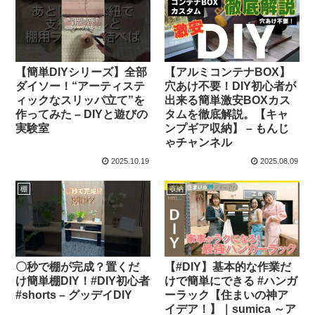
【簡単DIYシリーズ】全部
【アルミコンテナBOX】
ダイソー！“アーティステ
穴あけ不要！DIY初心者が
ィックなスリッパ立て”を
出来る簡単激安BOXカス
作ってみた – DIYと遊びの
タムを徹底解説。【キャ
実験室
ンプギア収納】 – もんじ
ゃチャンネル
2025.10.19
2025.08.09
棚
収納
〇秒で棚が完成？置くだ
【#DIY】基本的な作業だ
け簡単棚DIY！#DIY初心者
けで簡単にできる #ハンガ
#shorts – グッデイDIY
ーラック【住まいの神ア
イデア！】｜sumica ～ア