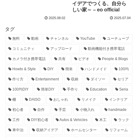
イデアでつくる、自分ら
しい家～ – eo official
2025.08.02
2025.07.04
タグ
無料
動画
チャンネル
YouTube
ユーチューブ
コミュニティ
アップロード
動画機能付き携帯電話
カメラ付き携帯電話
共有
ビデオ
People & Blogs
Howto & Style
DIY
簡単
ハンドメイド
100均
作り方
Entertainment
収納
ダイソー
セリア
100均DIY
簡単DIY
手作り
Education
Seria
棚
DAISO
おしゃれ
リメイク
インテリア
初心者
自作
手芸
小物入れ
handmade
工作
DIY初心者
Autos & Vehicles
木工
ラック
車中泊
収納アイデア
ホームセンター
リフォーム