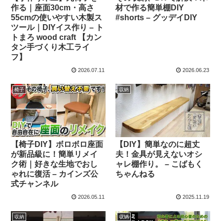
作る｜座面30cm・高さ
材で作る簡単棚DIY
55cmの使いやすい木製ス
#shorts – グッデイDIY
ツール｜DIYイス作り – ト
トまろ wood craft 【カン
タン手づくり木工ライ
フ】
2026.07.11
2026.06.23
椅子
収納
【椅子DIY】ボロボロ座面
【DIY】簡単なのに超丈
が新品級に！簡単リメイ
夫！金具が見えないオシ
ク術｜好きな生地でおし
ャレ棚作り。 – こばもく
ゃれに復活 – カインズ公
ちゃんねる
式チャンネル
2026.05.11
2025.11.19
収納
収納