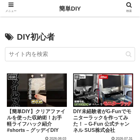
簡単DIY
メニュー
検索
DIY初心者
収納
棚
【簡単DIY】クリアファイ
DIY未経験者がG-Funでモ
ルを使った収納術！お手
ニターラックを作ってみ
軽ライフハック紹介
た！ – G-Fun 公式チャン
#shorts – グッデイDIY
ネル SUS株式会社
2026.08.03
2026.07.31