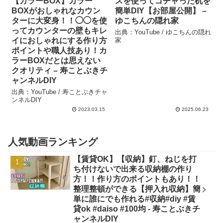
【カラーBOX】カラー
スを使ってゴチャった机を
BOXがおしゃれなカウン
簡単DIY【お部屋公開】 –
ターに大変身！！◯◯を使
ゆこちんの隠れ家
ってカウンターの壁もキレ
出典：YouTube / ゆこちんの隠れ
イにおしゃれにする作り方
家
ポイントや職人技あり！カ
ラーBOXだとは思えない
クオリティ – 寿ことぶきチ
ャンネルDIY
出典：YouTube / 寿ことぶきチャ
ンネルDIY
2023.03.15
2025.06.23
人気動画ランキング
【賃貸OK】【収納】釘、ねじを打
ち付けないで出来る収納棚の作り
方！！作り方のポイントもあり！！
整理整頓ができる【押入れ収納】簡
単に誰にでも作れる#収納#diy #賃
貸ok #daiso #100均 - 寿ことぶきチ
ャンネルDIY