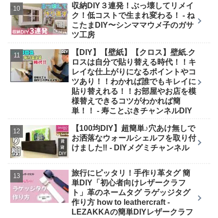
収納DIY３連発！ぶっ壊してリメイ
ク！低コストで生まれ変わる！ - ね
こたまDIY〜シンママウメ子のガサ
ツ工房
【DIY】【壁紙】【クロス】壁紙.ク
ロスは自分で貼り替える時代！！キ
レイな仕上がりになるポイントやコ
ツあり！！わかれば誰でもキレイに
貼り替えれる！！お部屋やお店を模
様替えできるコツがわかれば簡
単！！ - 寿ことぶきチャンネルDIY
【100均DIY】超簡単♪穴あけ無しで
お洒落なウォールシェルフを取り付
けました‼︎ - DIYメグミチャンネル
旅行にピッタリ！手作り革タグ 簡
単DIY「初心者向けレザークラフ
ト」革のネームタグ ラゲッジタグ
作り方 how to leathercraft -
LEZAKKAの簡単DIYレザークラフ