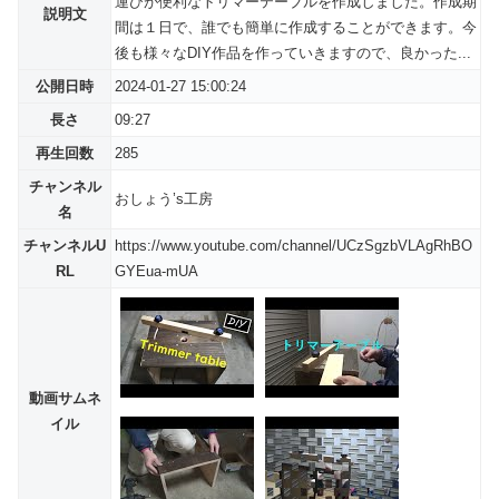
運びが便利なトリマーテーブルを作成しました。作成期
説明文
間は１日で、誰でも簡単に作成することができます。今
後も様々なDIY作品を作っていきますので、良かった...
公開日時
2024-01-27 15:00:24
長さ
09:27
再生回数
285
チャンネル
おしょう’s工房
名
チャンネルU
https://www.youtube.com/channel/UCzSgzbVLAgRhBO
RL
GYEua-mUA
動画サムネ
イル