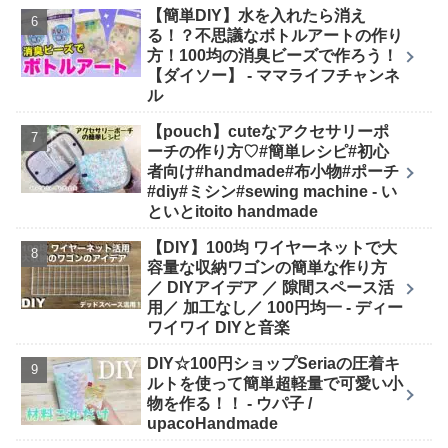
【簡単DIY】水を入れたら消え
る！？不思議なボトルアートの作り
方！100均の消臭ビーズで作ろう！
【ダイソー】 - ママライフチャンネ
ル
【pouch】cuteなアクセサリーポ
ーチの作り方♡#簡単レシピ#初心
者向け#handmade#布小物#ポーチ
#diy#ミシン#sewing machine - い
といとitoito handmade
【DIY】100均 ワイヤーネットで大
容量な収納ワゴンの簡単な作り方
／ DIYアイデア ／ 隙間スペース活
用／ 加工なし／ 100円均一 - ディー
ワイワイ DIYと音楽
DIY☆100円ショップSeriaの圧着キ
ルトを使って簡単超軽量で可愛い小
物を作る！！ - ウパ子 /
upacoHandmade