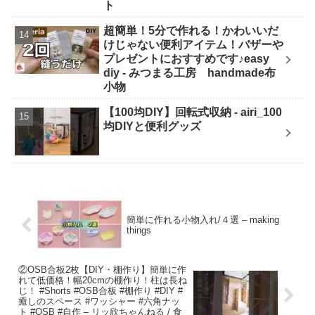
ト
超簡単！5分で作れる！かわいいだ
けじゃない便利アイテム！バザーや
プレゼントにおすすめです♪easy
diy - みつまる工房 handmade布
小物
【100均DIY】回転式収納 - airi_100
均DIYと便利グッズ
簡単に作れる小物入れ/４選 – making
things
②OSB合板2枚【DIY・棚作り】簡単に作
れて低価格！幅20cmの棚作り！柱は長ね
じ！ #Shorts #OSB合板 #棚作り #DIY #
癒しのスペース #ワッシャー #六角ナッ
ト #OSB #自作 – リッ欣ちゃんねる / 食