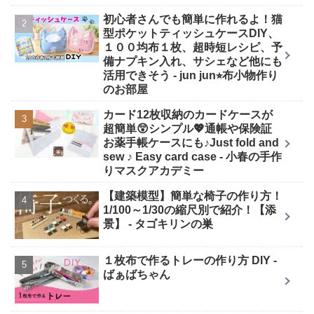
初心者さんでも簡単に作れるよ！猫
型ポケットティッシュケースDIY、
１００均布１枚、超時短レシピ、予
備ナプキン入れ、サシェなど他にも
活用できそう - jun jun⭐︎布小物作り
のお部屋
カード12枚収納のカードケースが
超簡単😲シンプル💖通帳や保険証
お薬手帳ケースにも♪Just fold and
sew ♪ Easy card case - 小春の手作
りマスクアカデミー
【建築模型】簡単な椅子の作り方！
1/100～1/30の縮尺別で紹介！【添
景】 - タゴキリンの巣
１枚布で作るトレーの作り方 DIY -
ばぁばちゃん