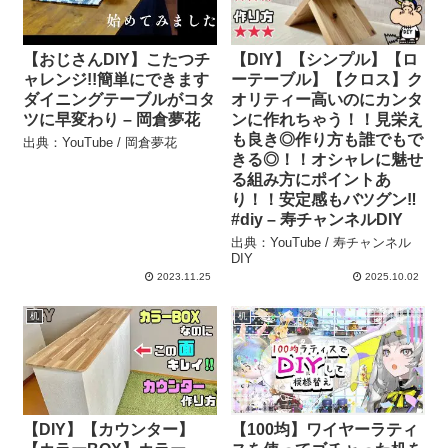
【おじさんDIY】こたつチ
【DIY】【シンプル】【ロ
ャレンジ!!簡単にできます
ーテーブル】【クロス】ク
ダイニングテーブルがコタ
オリティー高いのにカンタ
ツに早変わり – 岡倉夢花
ンに作れちゃう！！見栄え
も良き◎作り方も誰でもで
出典：YouTube / 岡倉夢花
きる◎！！オシャレに魅せ
る組み方にポイントあ
り！！安定感もバツグン‼︎
#diy – 寿チャンネルDIY
出典：YouTube / 寿チャンネル
DIY
2023.11.25
2025.10.02
机
机
【DIY】【カウンター】
【100均】ワイヤーラティ