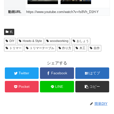
動画URL
https://www.youtube.com/watch?v=fs8Vh_D1H-Y
机
DIY
Howto & Style
woodworking
おしょう
トリマー
トリマーテーブル
作り方
木工
自作
シェアする
Twitter
Facebook
はてブ
Pocket
LINE
コピー
簡単DIY