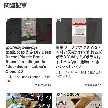
関連記事
机
机
ഇത് ഒരു രക്ഷയും
簡単ワークデスクDIY!２×
ഇല്ലാട്ടോ 😍🌸 DIY Desk
４材と天板だけで作れるズ
Decor | Plastic Bottle
ボラDIY #diy #ズボラ #お
Reuse #trendingcrafts
すすめ #fyp – 趣味に生き
#deskdecor – Lubna’s
たいパオンくん
Cloud 2.0
出典：YouTube / 趣味に生きたい
パオンくん
出典：YouTube / Lubna's Cloud
2.0
2025.06.20
2023.02.25
机
机