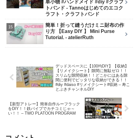
単小物 #ハンドメイド #diy #クラフ
トバンド - Tannoはじめてのエコク
ラフト・クラフトバンド
簡単！折って縫うだけミニ財布の作
り方 【Easy DIY 】 Mini Purse
Tutorial. - atelierRuth
デッドスペースに【100均DIY】【収納】
【リメイクシート】隙間に無駄ゼロ！！
スリムな隙間収納！！どこかにはある隙
間に便利でピッタリな収納ができる！！
#diy #daiso #リメイクシート#収納 – 寿こ
とぶきチャンネルDIY
【新型アトレー】簡単自作ルーフラック
をDIY！！鉄パイプでカチコミじゃ～
い！！ – TWO PLATOON PROGRAM
コメント