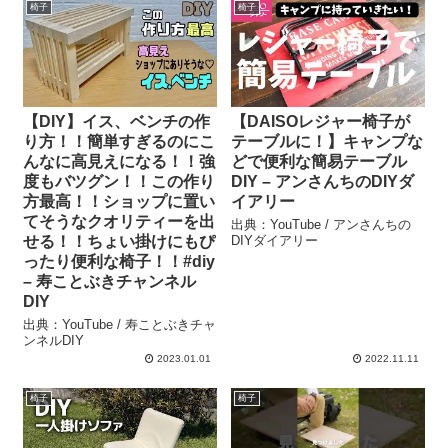
椅子
椅子
【DIY】イス、ベンチの作
【DAISOレジャー椅子が
り方！！簡単すぎるのにこ
テーブルに！】キャンプな
んなに高見えになる！！強
どで便利な簡易テーブル
度もバツグン！！この作り
DIY – アンさんちのDIYダ
方最高！！ショップに置い
イアリー
てそうなクオリティーを出
出典：YouTube / アンさんちの
せる！！ちょい掛けにもぴ
DIYダイアリー
ったり便利な椅子！！#diy
– 寿ことぶきチャンネル
DIY
出典：YouTube / 寿ことぶきチャ
ンネルDIY
2023.01.01
2022.11.11
椅子
椅子