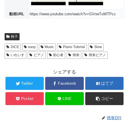
動画URL
https://www.youtube.com/watch?v=GVnwTuWTPcc
椅子
DICE
easy
Music
Piano Tutorial
Slow
いれいす
ピアノ
初心者
簡単
簡単ピアノ
シェアする
Twitter
Facebook
はてブ
Pocket
LINE
コピー
簡単DIY