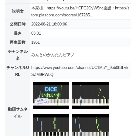
本家様 : https://youtu.be/HCFC2QyW5nc楽譜 : https://s
説明文
tore.piascore.com/scores/167285...
公開日時
2022-08-21 18:00:06
長さ
03:01
再生回数
1951
チャンネル
みんとのかんたんピアノ
名
チャンネルU
https://www.youtube.com/channel/UC1MaY_9eb0fBLvk
RL
SZM9RWbQ
動画サムネ
イル