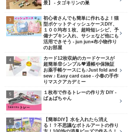
景】 - タゴキリンの巣
初心者さんでも簡単に作れるよ！猫
型ポケットティッシュケースDIY、
１００均布１枚、超時短レシピ、予
備ナプキン入れ、サシェなど他にも
活用できそう - jun jun⭐︎布小物作り
のお部屋
カード12枚収納のカードケースが
超簡単😲シンプル💖通帳や保険証
お薬手帳ケースにも♪Just fold and
sew ♪ Easy card case - 小春の手作
りマスクアカデミー
１枚布で作るトレーの作り方 DIY -
ばぁばちゃん
【簡単DIY】水を入れたら消え
る！？不思議なボトルアートの作り
方！100均の消臭ビーズで作ろう！