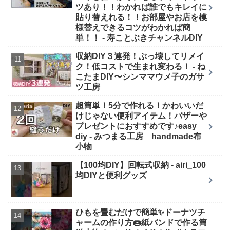
ツあり！！わかれば誰でもキレイに
貼り替えれる！！お部屋やお店を模
様替えできるコツがわかれば簡
単！！ - 寿ことぶきチャンネルDIY
収納DIY３連発！ぶっ壊してリメイ
ク！低コストで生まれ変わる！ - ね
こたまDIY〜シンママウメ子のガサ
ツ工房
超簡単！5分で作れる！かわいいだ
けじゃない便利アイテム！バザーや
プレゼントにおすすめです♪easy
diy - みつまる工房 handmade布
小物
【100均DIY】回転式収納 - airi_100
均DIYと便利グッズ
ひもを畳むだけで簡単✨ドーナツチ
ャームの作り方🍩紙バンドで作る簡