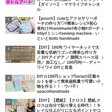
【ダイソー】 - ママライフチャンネ
ル
【pouch】cuteなアクセサリーポ
ーチの作り方♡#簡単レシピ#初心
者向け#handmade#布小物#ポーチ
#diy#ミシン#sewing machine - い
といとitoito handmade
【DIY】100均 ワイヤーネットで大
容量な収納ワゴンの簡単な作り方
／ DIYアイデア ／ 隙間スペース活
用／ 加工なし／ 100円均一 - ディー
ワイワイ DIYと音楽
DIY☆100円ショップSeriaの圧着キ
ルトを使って簡単超軽量で可愛い小
物を作る！！ - ウパ子 /
upacoHandmade
【DIY】【壁紙】【クロス】壁紙.ク
ロスは自分で貼り替える時代！！キ
レイな仕上がりになるポイントやコ