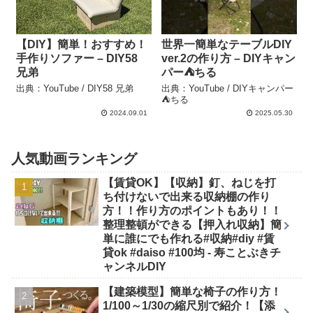
【DIY】簡単！おすすめ！
世界一簡単なテーブルDIY
手作りソファー – DIY58
ver.2の作り方 – DIYキャン
兄弟
パー⛺️ちる
出典：YouTube / DIY58 兄弟
出典：YouTube / DIYキャンパー
⛺️ちる
2024.09.01
2025.05.30
人気動画ランキング
【賃貸OK】【収納】釘、ねじを打
ち付けないで出来る収納棚の作り
方！！作り方のポイントもあり！！
整理整頓ができる【押入れ収納】簡
単に誰にでも作れる#収納#diy #賃
貸ok #daiso #100均 - 寿ことぶきチ
ャンネルDIY
【建築模型】簡単な椅子の作り方！
1/100～1/30の縮尺別で紹介！【添