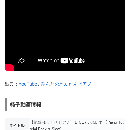
出典：
YouTube
/
みんとのかんたんピアノ
椅子動画情報
【簡単 ゆっくり ピアノ】 DICE / いれいす 【Piano Tut
タイトル
orial Easy & Slow】