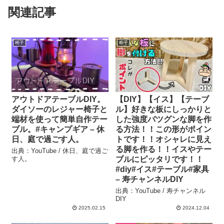
関連記事
椅子
椅子
アウトドアテーブルDIY。
【DIY】【イス】【テーブ
ダイソーのレジャー椅子と
ル】好きな板にしっかりと
端材を使って簡単自作テー
した強度バツグンな脚を作
ブル。#キャンプギア – 休
る方法！！この形がポイン
日、庭で過ごす人。
トです！！オシャレに見え
る脚を作る！！イスやテー
出典：YouTube / 休日、庭で過ご
す人。
ブルにピッタリです！！
#diy#イス#テーブル#家具
– 寿チャンネルDIY
出典：YouTube / 寿チャンネル
DIY
2025.02.15
2024.12.04