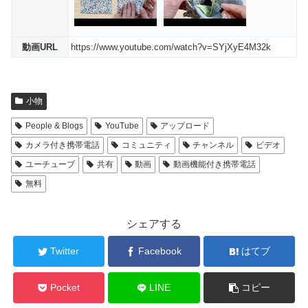
動画URL
https://www.youtube.com/watch?v=SYjXyE4M32k
小物
People & Blogs
YouTube
アップロード
カメラ付き携帯電話
コミュニティ
チャンネル
ビデオ
ユーチューブ
共有
動画
動画機能付き携帯電話
無料
シェアする
Twitter
Facebook
はてブ
Pocket
LINE
コピー