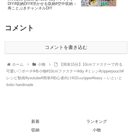
DIY#収納DIY#浮かせる収納#空中収納 –
寿ことぶきチャンネルDIY
コメント
コメントを書き込む
ホーム
小物
【簡単15分】10cmファスナーで作る
可愛い♡ポーチ#布小物#10cmファスナー#diy #ミシン#zipperpouch#
レシピ動画#youtube#簡単#初心者向け#10㎝zipper#easy – いといと
itoito handmade
新着
ランキング
収納
小物