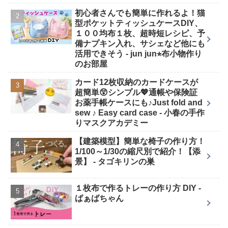
初心者さんでも簡単に作れるよ！猫
型ポケットティッシュケースDIY、
１００均布１枚、超時短レシピ、予
備ナプキン入れ、サシェなど他にも
活用できそう - jun jun⭐︎布小物作り
のお部屋
カード12枚収納のカードケースが
超簡単😲シンプル💖通帳や保険証
お薬手帳ケースにも♪Just fold and
sew ♪ Easy card case - 小春の手作
りマスクアカデミー
【建築模型】簡単な椅子の作り方！
1/100～1/30の縮尺別で紹介！【添
景】 - タゴキリンの巣
１枚布で作るトレーの作り方 DIY -
ばぁばちゃん