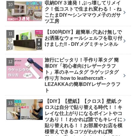
収納DIY３連発！ぶっ壊してリメイ
ク！低コストで生まれ変わる！ - ね
こたまDIY〜シンママウメ子のガサ
ツ工房
【100均DIY】超簡単♪穴あけ無しで
お洒落なウォールシェルフを取り付
けました‼︎ - DIYメグミチャンネル
旅行にピッタリ！手作り革タグ 簡
単DIY「初心者向けレザークラフ
ト」革のネームタグ ラゲッジタグ
作り方 how to leathercraft -
LEZAKKAの簡単DIYレザークラフ
ト
【DIY】【壁紙】【クロス】壁紙.ク
ロスは自分で貼り替える時代！！キ
レイな仕上がりになるポイントやコ
ツあり！！わかれば誰でもキレイに
貼り替えれる！！お部屋やお店を模
様替えできるコツがわかれば簡