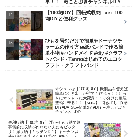
単！！ - 寿ことぶきチャンネルDIY
【100均DIY】回転式収納 - airi_100
均DIYと便利グッズ
ひもを畳むだけで簡単✨ドーナツチ
ャームの作り方🍩紙バンドで作る簡
単小物 #ハンドメイド #diy #クラフ
トバンド - Tannoはじめてのエコク
ラフト・クラフトバンド
オシャレな【100均DIY】既製品を使えば
簡単に引き出しが誰でも作れる！！いっ
きにオシャレに大変身！！小分けに整理
整頓出来る！！【seria】#引き出し#収納
DIY#DAISO#簡単diy #DIY – 寿ことぶき
チャンネルDIY
便利収納【100均DIY】浮かせる収納で炊
事場前に収納が作れない人にもピッタ
リ！扉収納【キッチンDIY】キッチン以
外の扉にも出来る#100均diy #キッチン