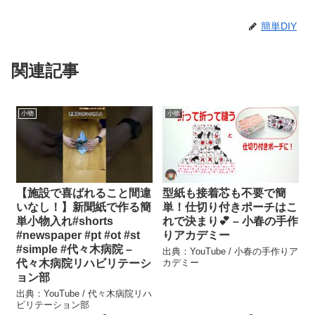
簡単DIY
関連記事
小物
小物
【施設で喜ばれること間違
型紙も接着芯も不要で簡
いなし！】新聞紙で作る簡
単！仕切り付きポーチはこ
単小物入れ#shorts
れで決まり💕 – 小春の手作
#newspaper #pt #ot #st
りアカデミー
#simple #代々木病院 –
出典：YouTube / 小春の手作りア
代々木病院リハビリテーシ
カデミー
ョン部
出典：YouTube / 代々木病院リハ
ビリテーション部