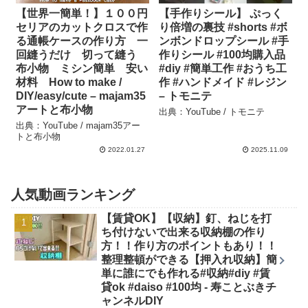
【世界一簡単！】１００円
【手作りシール】 ぷっく
セリアのカットクロスで作
り倍増の裏技 #shorts #ボ
る通帳ケースの作り方 一
ンボンドロップシール #手
回縫うだけ 切って縫う
作りシール #100均購入品
布小物 ミシン簡単 安い
#diy #簡単工作 #おうち工
材料 How to make /
作 #ハンドメイド #レジン
DIY/easy/cute – majam35
– トモニテ
アートと布小物
出典：YouTube / トモニテ
出典：YouTube / majam35アー
トと布小物
2022.01.27
2025.11.09
人気動画ランキング
【賃貸OK】【収納】釘、ねじを打
ち付けないで出来る収納棚の作り
方！！作り方のポイントもあり！！
整理整頓ができる【押入れ収納】簡
単に誰にでも作れる#収納#diy #賃
貸ok #daiso #100均 - 寿ことぶきチ
ャンネルDIY