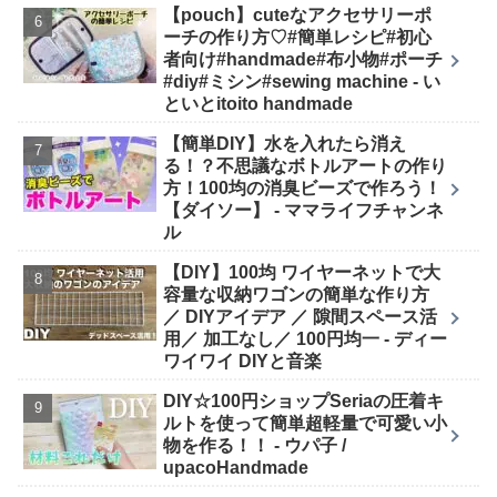
【pouch】cuteなアクセサリーポ
ーチの作り方♡#簡単レシピ#初心
者向け#handmade#布小物#ポーチ
#diy#ミシン#sewing machine - い
といとitoito handmade
【簡単DIY】水を入れたら消え
る！？不思議なボトルアートの作り
方！100均の消臭ビーズで作ろう！
【ダイソー】 - ママライフチャンネ
ル
【DIY】100均 ワイヤーネットで大
容量な収納ワゴンの簡単な作り方
／ DIYアイデア ／ 隙間スペース活
用／ 加工なし／ 100円均一 - ディー
ワイワイ DIYと音楽
DIY☆100円ショップSeriaの圧着キ
ルトを使って簡単超軽量で可愛い小
物を作る！！ - ウパ子 /
upacoHandmade