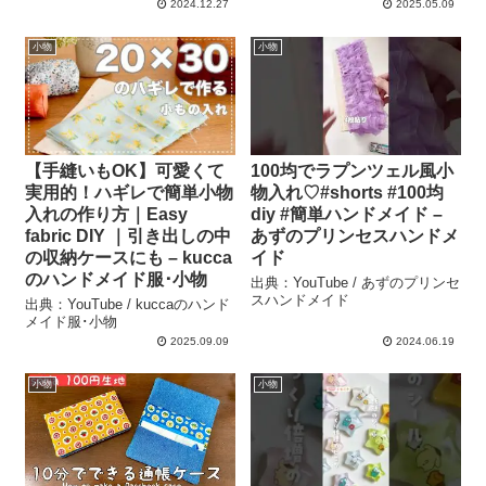
2024.12.27
2025.05.09
小物
小物
【手縫いもOK】可愛くて
100均でラプンツェル風小
実用的！ハギレで簡単小物
物入れ♡#shorts #100均
入れの作り方｜Easy
diy #簡単ハンドメイド –
fabric DIY ｜引き出しの中
あずのプリンセスハンドメ
の収納ケースにも – kucca
イド
のハンドメイド服･小物
出典：YouTube / あずのプリンセ
スハンドメイド
出典：YouTube / kuccaのハンド
メイド服･小物
2025.09.09
2024.06.19
小物
小物