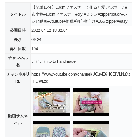
【簡単15分】10cmファスナーで作る可愛い♡ポーチ#
タイトル
布小物#10cmファスナー#diy #ミシン#zipperpouch#レ
シピ動画#youtube#簡単#初心者向け#10㎝zipper#easy
公開日時
2022-04-12 18:32:04
長さ
09:24
再生回数
194
チャンネル
いといとitoito handmade
名
チャンネルU
https://www.youtube.com/channel/UCuyE6_i6EIVLNuXt
RL
IPUWLzg
動画サムネ
イル