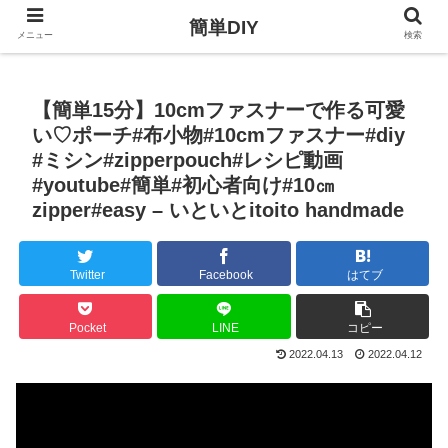
簡単DIY
メニュー
検索
【簡単15分】10cmファスナーで作る可愛
い♡ポーチ#布小物#10cmファスナー#diy
#ミシン#zipperpouch#レシピ動画
#youtube#簡単#初心者向け#10㎝
zipper#easy – いといとitoito handmade
Twitter
Facebook
はてブ
Pocket
LINE
コピー
2022.04.13
2022.04.12