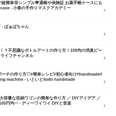
超簡単😲シンプル💖通帳や保険証 お薬手帳ケースにも
y card case - 小春の手作りマスクアカデミー
 - ばぁばちゃん
る！？不思議なボトルアートの作り方！100均の消臭ビー
マライフチャンネル
ーポーチの作り方♡#簡単レシピ#初心者向け#handmade#
machine - いといとitoito handmade
で大容量な収納ワゴンの簡単な作り方 ／ DIYアイデア ／
0円均一 - ディーワイワイ DIYと音楽