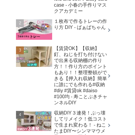
case - 小春の手作りマス
クアカデミー
１枚布で作るトレーの作
り方 DIY - ばぁばちゃん
【賃貸OK】【収納】
釘、ねじを打ち付けない
で出来る収納棚の作り
方！！作り方のポイント
もあり！！整理整頓がで
きる【押入れ収納】簡単
に誰にでも作れる#収納
#diy #賃貸ok #daiso
#100均 - 寿ことぶきチャ
ンネルDIY
収納DIY３連発！ぶっ壊
してリメイク！低コスト
で生まれ変わる！ - ねこ
たまDIY〜シンママウメ