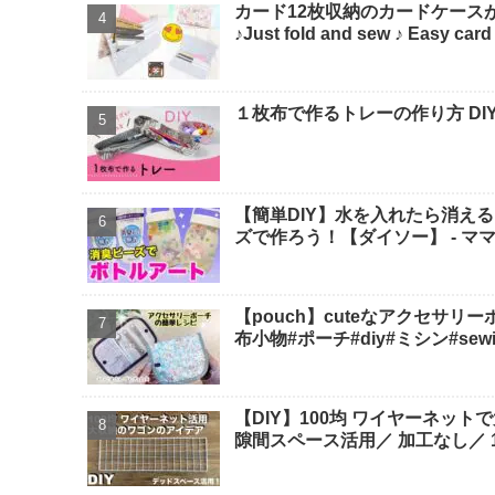
カード12枚収納のカードケースが
♪Just fold and sew ♪ Eas
１枚布で作るトレーの作り方 DIY
【簡単DIY】水を入れたら消え
ズで作ろう！【ダイソー】 - マ
【pouch】cuteなアクセサリ
布小物#ポーチ#diy#ミシン#sewing 
【DIY】100均 ワイヤーネット
隙間スペース活用／ 加工なし／ 10