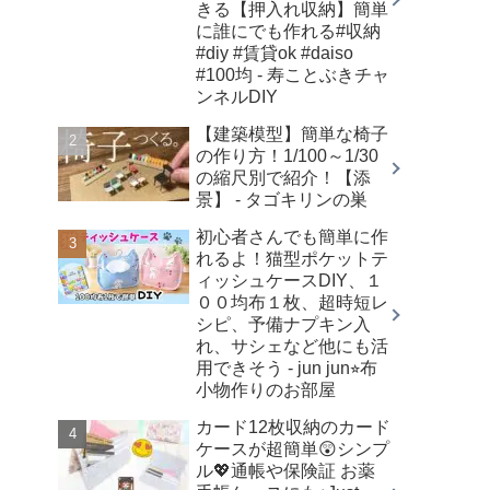
きる【押入れ収納】簡単
に誰にでも作れる#収納
#diy #賃貸ok #daiso
#100均 - 寿ことぶきチャ
ンネルDIY
【建築模型】簡単な椅子
の作り方！1/100～1/30
の縮尺別で紹介！【添
景】 - タゴキリンの巣
初心者さんでも簡単に作
れるよ！猫型ポケットテ
ィッシュケースDIY、１
００均布１枚、超時短レ
シピ、予備ナプキン入
れ、サシェなど他にも活
用できそう - jun jun⭐︎布
小物作りのお部屋
カード12枚収納のカード
ケースが超簡単😲シンプ
ル💖通帳や保険証 お薬