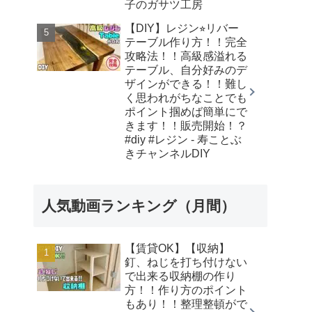
子のガサツ工房
【DIY】レジン⭐︎リバー
テーブル作り方！！完全
攻略法！！高級感溢れる
テーブル、自分好みのデ
ザインができる！！難し
く思われがちなことでも
ポイント掴めば簡単にで
きます！！販売開始！？
#diy #レジン - 寿ことぶ
きチャンネルDIY
人気動画ランキング（月間）
【賃貸OK】【収納】
釘、ねじを打ち付けない
で出来る収納棚の作り
方！！作り方のポイント
もあり！！整理整頓がで