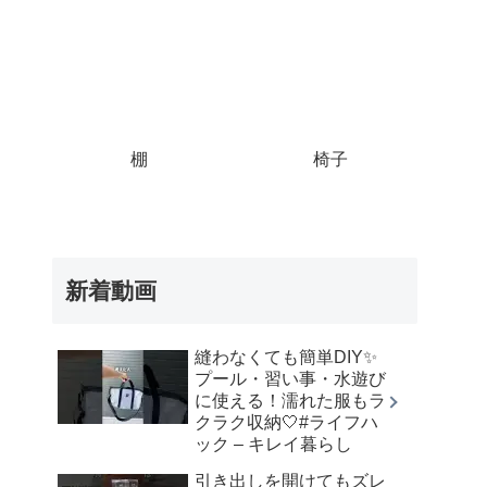
棚
椅子
新着動画
縫わなくても簡単DIY✨
プール・習い事・水遊び
に使える！濡れた服もラ
クラク収納🤍⁡#ライフハ
ック – キレイ暮らし
引き出しを開けてもズレ