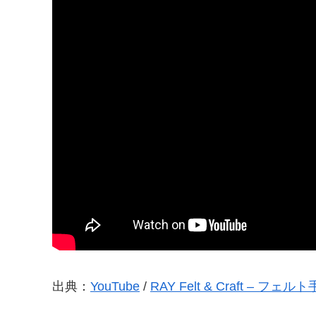
出典：
YouTube
/
RAY Felt & Craft – フ