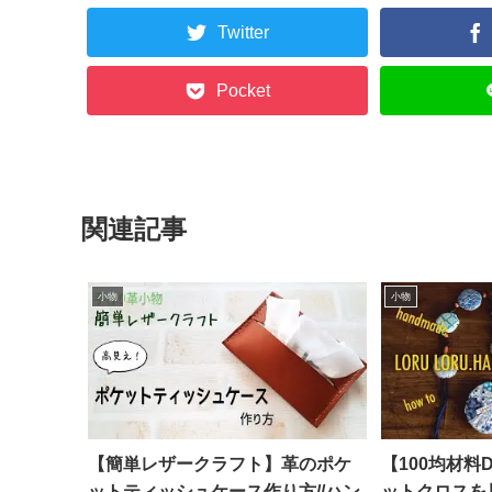
Twitter
Pocket
関連記事
小物
小物
【簡単レザークラフト】革のポケ
【100均材料
ットティッシュケース作り方//ハン
ットクロスを