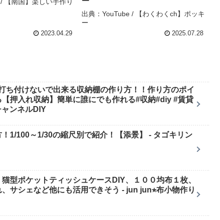
ー
e / 【南国】楽しい手作り
出典：YouTube / 【わくわくch】ポッキ
ー
2023.04.29
2025.07.28
を打ち付けないで出来る収納棚の作り方！！作り方のポイ
押入れ収納】簡単に誰にでも作れる#収納#diy #賃貸
きチャンネルDIY
/100～1/30の縮尺別で紹介！【添景】 - タゴキリン
猫型ポケットティッシュケースDIY、１００均布１枚、
シェなど他にも活用できそう - jun jun⭐︎布小物作り