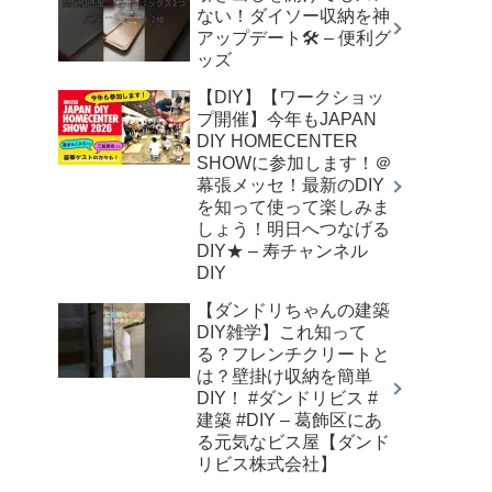
ない！ダイソー収納を神
アップデート🛠️ – 便利グ
ッズ
【DIY】【ワークショッ
プ開催】今年もJAPAN
DIY HOMECENTER
SHOWに参加します！＠
幕張メッセ！最新のDIY
を知って使って楽しみま
しょう！明日へつなげる
DIY★ – 寿チャンネル
DIY
【ダンドリちゃんの建築
DIY雑学】これ知って
る？フレンチクリートと
は？壁掛け収納を簡単
DIY！ #ダンドリビス #
建築 #DIY – 葛飾区にあ
る元気なビス屋【ダンド
リビス株式会社】