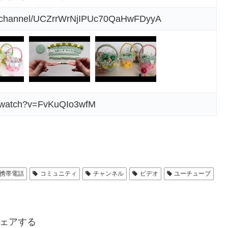
m/channel/UCZrrWrNjIPUc70QaHwFDyyA
m/watch?v=FvKuQIo3wfM
携帯電話
コミュニティ
チャンネル
ビデオ
ユーチューブ
ェアする