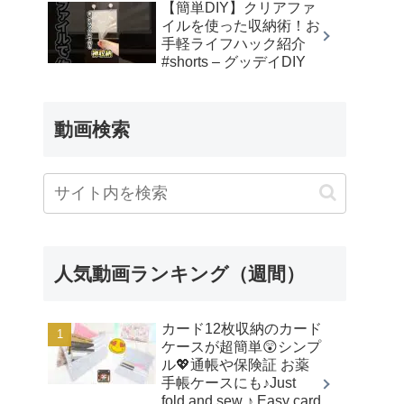
【簡単DIY】クリアファ
イルを使った収納術！お
手軽ライフハック紹介
#shorts – グッデイDIY
動画検索
人気動画ランキング（週間）
カード12枚収納のカード
ケースが超簡単😲シンプ
ル💖通帳や保険証 お薬
手帳ケースにも♪Just
fold and sew ♪ Easy card