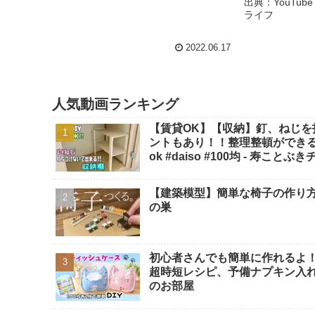
出典：YouTub
ライフ
2022.06.17
人気動画ランキング
【賃貸OK】【収納】釘、ねじ
ントもあり！！整理整頓ができる【
ok #daiso #100均 - 寿ことぶ
【建築模型】簡単な椅子の作り方！1
の巣
初心者さんでも簡単に作れるよ！
超時短レシピ、予備ナプキン入れ、サ
のお部屋