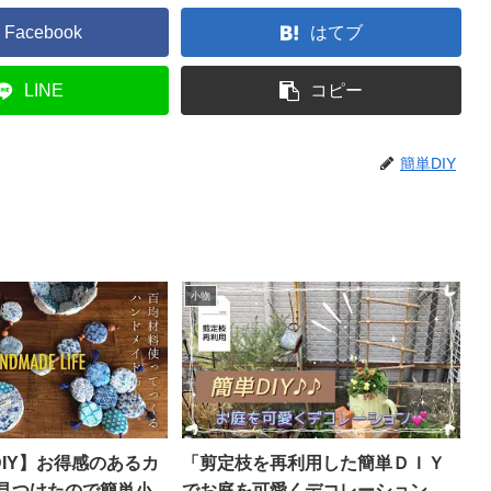
Facebook
はてブ
LINE
コピー
簡単DIY
小物
DIY】お得感のあるカ
「剪定枝を再利用した簡単ＤＩＹ
見つけたので簡単小
でお庭を可愛くデコレーション