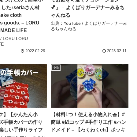
した♪seriaさん材
💕」 – よくばりガーデナーみるち
ke cloth
ゃんねる
us goods. – LORU
出典：YouTube / よくばりガーデナーみ
るちゃんねる
MADE LIFE
/ LORU LORU.
FE
2022.02.26
2023.02.11
小物
ク】【かんたん小
【材料1つ！使える小物入れ🧺】#
ズ手帳カバーの作り
簡単 #紙コップ #手作り工作 #ハン
】楽しい手作りライフ
ドメイド – 【わくわくch】ポッキ