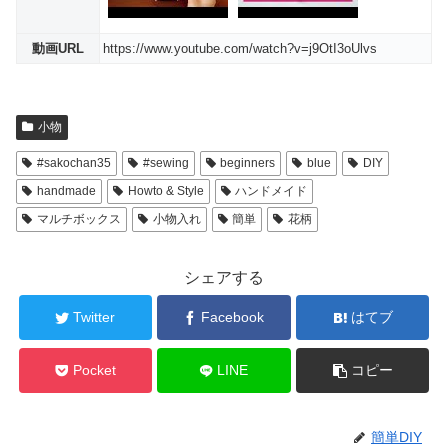
動画URL
https://www.youtube.com/watch?v=j9OtI3oUlvs
小物
#sakochan35
#sewing
beginners
blue
DIY
handmade
Howto & Style
ハンドメイド
マルチボックス
小物入れ
簡単
花柄
シェアする
Twitter
Facebook
はてブ
Pocket
LINE
コピー
簡単DIY