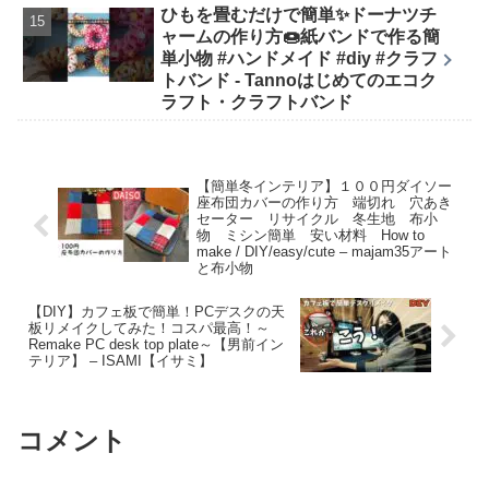
ひもを畳むだけで簡単✨ドーナツチ
ャームの作り方🍩紙バンドで作る簡
単小物 #ハンドメイド #diy #クラフ
トバンド - Tannoはじめてのエコク
ラフト・クラフトバンド
【簡単冬インテリア】１００円ダイソー
座布団カバーの作り方 端切れ 穴あき
セーター リサイクル 冬生地 布小
物 ミシン簡単 安い材料 How to
make / DIY/easy/cute – majam35アート
と布小物
【DIY】カフェ板で簡単！PCデスクの天
板リメイクしてみた！コスパ最高！～
Remake PC desk top plate～【男前イン
テリア】 – ISAMI【イサミ】
コメント