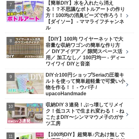
【簡単DIY】水を入れたら消え
る！？不思議なボトルアートの作り
方！100均の消臭ビーズで作ろう！
【ダイソー】 - ママライフチャンネ
ル
【DIY】100均 ワイヤーネットで大
容量な収納ワゴンの簡単な作り方
／ DIYアイデア ／ 隙間スペース活
用／ 加工なし／ 100円均一 - ディー
ワイワイ DIYと音楽
DIY☆100円ショップSeriaの圧着キ
ルトを使って簡単超軽量で可愛い小
物を作る！！ - ウパ子 /
upacoHandmade
収納DIY３連発！ぶっ壊してリメイ
ク！低コストで生まれ変わる！ - ね
こたまDIY〜シンママウメ子のガサ
ツ工房
【100均DIY】超簡単♪穴あけ無しで