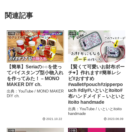
関連記事
小物
小物
【簡単】Seriaの○○を使っ
【賢くて可愛いお財布ポー
てバイスタンプ型小物入れ
チ♥️】作れます#簡単レシ
を作ってみた！ – MONO
ピ#おすすめ
MAKER DIY ch.
#wallet#pouch#zipperpo
uch #diy#いといとitoito#
出典：YouTube / MONO MAKER
DIY ch.
布ハンドメイド – いといと
itoito handmade
出典：YouTube / いといとitoito
handmade
2021.10.22
2023.06.09
小物
小物