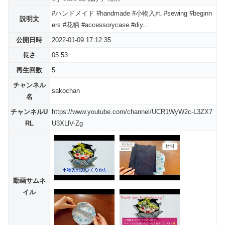
#ハンドメイド #handmade #小物入れ #sewing #beginn
説明文
ers #花柄 #accessorycase #diy...
公開日時
2022-01-09 17:12:35
長さ
05:53
再生回数
5
チャンネル
sakochan
名
チャンネルU
https://www.youtube.com/channel/UCR1WyW2c-L3ZX7
RL
U3XLlV-Zg
動画サムネ
イル