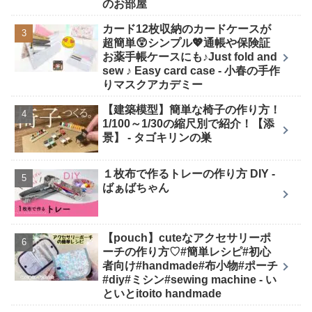
のお部屋
カード12枚収納のカードケースが
超簡単😲シンプル💖通帳や保険証
お薬手帳ケースにも♪Just fold and
sew ♪ Easy card case - 小春の手作
りマスクアカデミー
【建築模型】簡単な椅子の作り方！
1/100～1/30の縮尺別で紹介！【添
景】 - タゴキリンの巣
１枚布で作るトレーの作り方 DIY -
ばぁばちゃん
【pouch】cuteなアクセサリーポ
ーチの作り方♡#簡単レシピ#初心
者向け#handmade#布小物#ポーチ
#diy#ミシン#sewing machine - い
といとitoito handmade