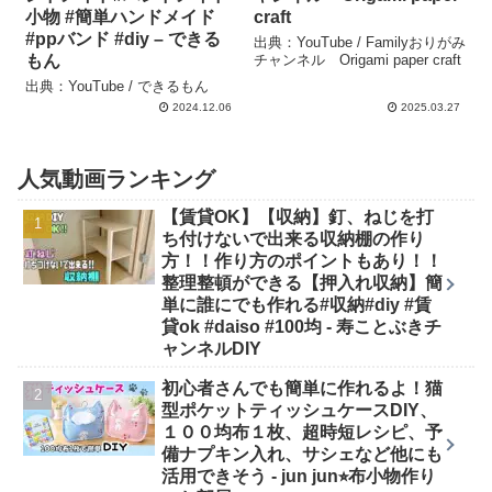
小物 #簡単ハンドメイド
craft
#ppバンド #diy – できる
出典：YouTube / Familyおりがみ
もん
チャンネル Origami paper craft
出典：YouTube / できるもん
2024.12.06
2025.03.27
人気動画ランキング
【賃貸OK】【収納】釘、ねじを打
ち付けないで出来る収納棚の作り
方！！作り方のポイントもあり！！
整理整頓ができる【押入れ収納】簡
単に誰にでも作れる#収納#diy #賃
貸ok #daiso #100均 - 寿ことぶきチ
ャンネルDIY
初心者さんでも簡単に作れるよ！猫
型ポケットティッシュケースDIY、
１００均布１枚、超時短レシピ、予
備ナプキン入れ、サシェなど他にも
活用できそう - jun jun⭐︎布小物作り