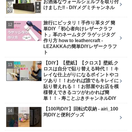
お洒落なウォールシェルフを取り付
けました‼︎ - DIYメグミチャンネル
旅行にピッタリ！手作り革タグ 簡
単DIY「初心者向けレザークラフ
ト」革のネームタグ ラゲッジタグ
作り方 how to leathercraft -
LEZAKKAの簡単DIYレザークラフ
ト
【DIY】【壁紙】【クロス】壁紙.ク
ロスは自分で貼り替える時代！！キ
レイな仕上がりになるポイントやコ
ツあり！！わかれば誰でもキレイに
貼り替えれる！！お部屋やお店を模
様替えできるコツがわかれば簡
単！！ - 寿ことぶきチャンネルDIY
【100均DIY】回転式収納 - airi_100
均DIYと便利グッズ