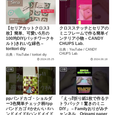
【セリアカットクロス3
クロスステッチとセリアの
枚】簡単、可愛い5月の
ミニフレームで作る簡単イ
100均DIY(パッチワークキ
ンテリア小物 – CANDY
ルト)きれいな緑色 –
CHUPS Lab.
toritori diy
出典：YouTube / CANDY
CHUPS Lab.
出典：YouTube / toritori diy
2024.05.25
2024.06.18
小物
小物
ppバンドカゴ・ショルダ
「えっ⁉️折り紙1枚で作るテ
ー3色簡単チェック柄#pp
トラパック！驚きのミニ
バンドカゴ #かわいい #ハ
DIY」 – Familyおりがみチ
ンドメイド#ハンドメイド
ャンネル Origami paper