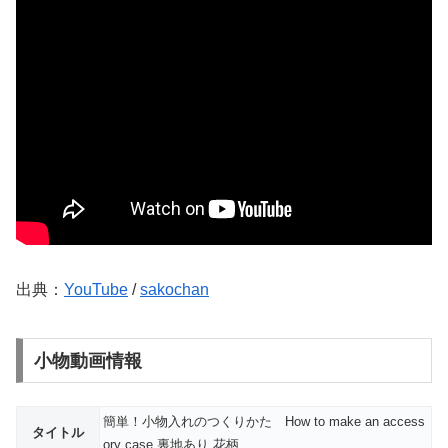
出典：
YouTube
/
sakochan
小物動画情報
簡単！小物入れのつくりかた How to make an access
タイトル
ory case 裏地あり 花柄