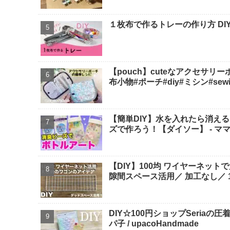
１枚布で作るトレーの作り方 DIY
【pouch】cuteなアクセサリ
布小物#ポーチ#diy#ミシン#sewing 
【簡単DIY】水を入れたら消え
ズで作ろう！【ダイソー】 - マ
【DIY】100均 ワイヤーネット
隙間スペース活用／ 加工なし／ 10
DIY☆100円ショップSeria
パ子 / upacoHandmade