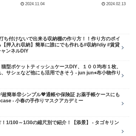
2024.11.04
2024.02.13
を打ち付けないで出来る収納棚の作り方！！作り方のポイ
押入れ収納】簡単に誰にでも作れる#収納#diy #賃貸
きチャンネルDIY
猫型ポケットティッシュケースDIY、１００均布１枚、
シェなど他にも活用できそう - jun jun⭐︎布小物作り
超簡単😲シンプル💖通帳や保険証 お薬手帳ケースにも
y card case - 小春の手作りマスクアカデミー
/100～1/30の縮尺別で紹介！【添景】 - タゴキリン