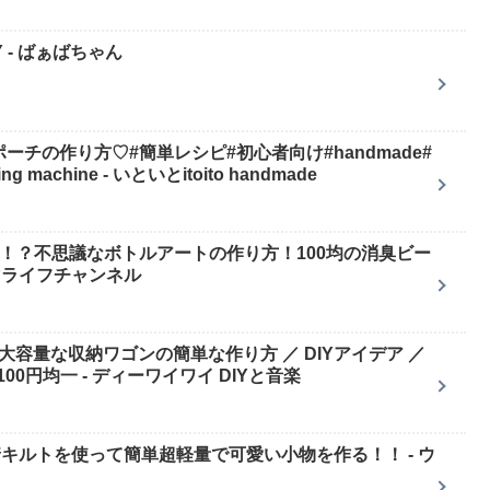
 - ばぁばちゃん
ーポーチの作り方♡#簡単レシピ#初心者向け#handmade#
machine - いといとitoito handmade
る！？不思議なボトルアートの作り方！100均の消臭ビー
マライフチャンネル
で大容量な収納ワゴンの簡単な作り方 ／ DIYアイデア ／
0円均一 - ディーワイワイ DIYと音楽
の圧着キルトを使って簡単超軽量で可愛い小物を作る！！ - ウ