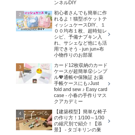
ンネルDIY
初心者さんでも簡単に作
れるよ！猫型ポケットテ
ィッシュケースDIY、１
００均布１枚、超時短レ
シピ、予備ナプキン入
れ、サシェなど他にも活
用できそう - jun jun⭐︎布
小物作りのお部屋
カード12枚収納のカード
ケースが超簡単😲シンプ
ル💖通帳や保険証 お薬
手帳ケースにも♪Just
fold and sew ♪ Easy card
case - 小春の手作りマス
クアカデミー
【建築模型】簡単な椅子
の作り方！1/100～1/30
の縮尺別で紹介！【添
景】 - タゴキリンの巣