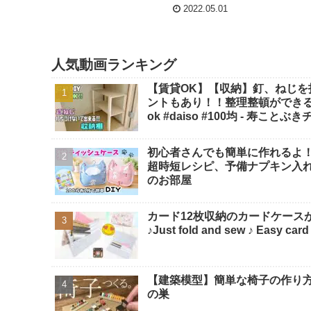
2022.05.01
人気動画ランキング
【賃貸OK】【収納】釘、ねじ
ントもあり！！整理整頓ができる【
ok #daiso #100均 - 寿ことぶ
初心者さんでも簡単に作れるよ！
超時短レシピ、予備ナプキン入れ、サ
のお部屋
カード12枚収納のカードケースが
♪Just fold and sew ♪ Eas
【建築模型】簡単な椅子の作り方！1
の巣