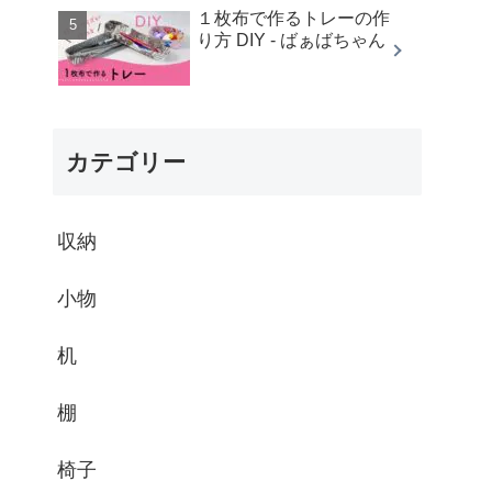
１枚布で作るトレーの作
り方 DIY - ばぁばちゃん
カテゴリー
収納
小物
机
棚
椅子