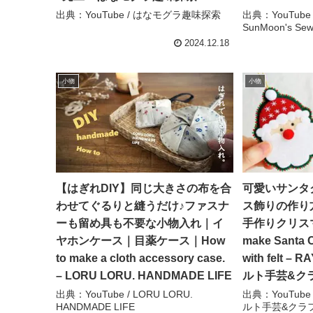
出典：YouTube / はなモグラ趣味探索
出典：YouTube 
SunMoon's Sew
2024.12.18
小物
小物
【はぎれDIY】同じ大きさの布を合
可愛いサンタ
わせてぐるりと縫うだけ♪ファスナ
ス飾りの作り方
ーも留め具も不要な小物入れ｜イ
手作りクリスマス
ヤホンケース｜目薬ケース｜How
make Santa 
to make a cloth accessory case.
with felt – R
– LORU LORU. HANDMADE LIFE
ルト手芸&ク
出典：YouTube / LORU LORU.
出典：YouTube / 
HANDMADE LIFE
ルト手芸&クラ