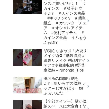
ンズに買いに行く！ ＃
カインズ ＃椅子組立
＃DIY ＃カインズ商品
#キッチンdiy ＃簡単
組立 ＃カウンターチェ
ア ＃オシャレアイテ
ム #便利アイテム ＃
カインズ最高 – うふぉう
ふぉDIY
📦知らなきゃ損！紙袋リ
メイク術♻️ #紙袋収納 #
紙袋リメイク #収納アイ
デア #冷蔵庫収納 #野菜
室収納 – Nihongo_Tips
洗面所の隙間収納を
DIY！釘いらずの収納ラ
ック – じすかばりーfor
ふぁいんだー
【全部ダイソー】壁が収
納スペースに大変身！簡