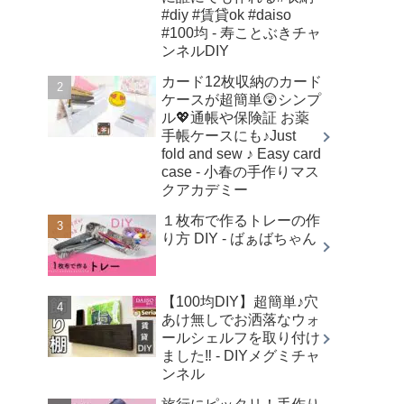
#diy #賃貸ok #daiso
#100均 - 寿ことぶきチャ
ンネルDIY
カード12枚収納のカード
ケースが超簡単😲シンプ
ル💖通帳や保険証 お薬
手帳ケースにも♪Just
fold and sew ♪ Easy card
case - 小春の手作りマス
クアカデミー
１枚布で作るトレーの作
り方 DIY - ばぁばちゃん
【100均DIY】超簡単♪穴
あけ無しでお洒落なウォ
ールシェルフを取り付け
ました‼︎ - DIYメグミチャ
ンネル