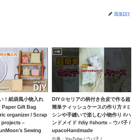
簡単DIY
小物
い！紙袋風小物入れ
DIY☆セリアの柄付き合皮で作る超
Paper Gift Bag
簡単ティッシュケースの作り方 #ミ
ric organizer / Scrap
シンや手縫いで楽しむ小物作り #ハ
 projects –
ンドメイド #diy #shorts – ウパ子 /
unMoon’s Sewing
upacoHandmade
出典：YouTube / ウパ子 /