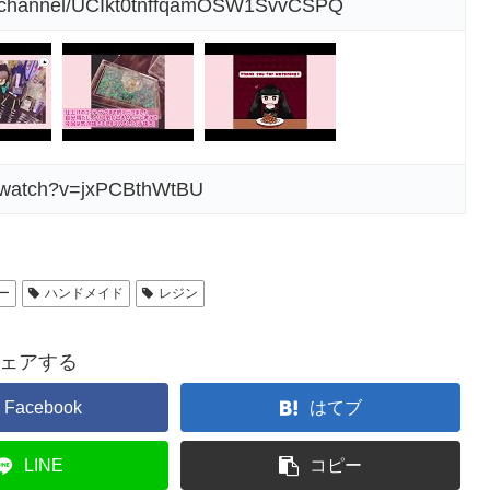
m/channel/UCIkt0tnffqamOSW1SvvCSPQ
m/watch?v=jxPCBthWtBU
ー
ハンドメイド
レジン
ェアする
Facebook
はてブ
LINE
コピー