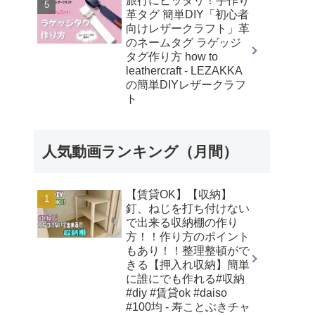
旅行にピッタリ！手作り
革タグ 簡単DIY「初心者
向けレザークラフト」革
のネームタグ ラゲッジ
タグ作り方 how to
leathercraft - LEZAKKA
の簡単DIYレザークラフ
ト
人気動画ランキング（月間）
【賃貸OK】【収納】
釘、ねじを打ち付けない
で出来る収納棚の作り
方！！作り方のポイント
もあり！！整理整頓がで
きる【押入れ収納】簡単
に誰にでも作れる#収納
#diy #賃貸ok #daiso
#100均 - 寿ことぶきチャ