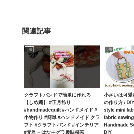
関連記事
小物
小物
クラフトバンドで簡単に作れる
小さいは可愛
【しめ縄】 #正月飾り
の作り方 / DIY 
#handmadequilt #ハンドメイド #
style mini fab
小物作り #簡単 #ハンドメイド クラ
fabric sewing
フト #クラフトバンド #インテリア
Handmade S
#元旦 – はなモグラ趣味探索
DIY