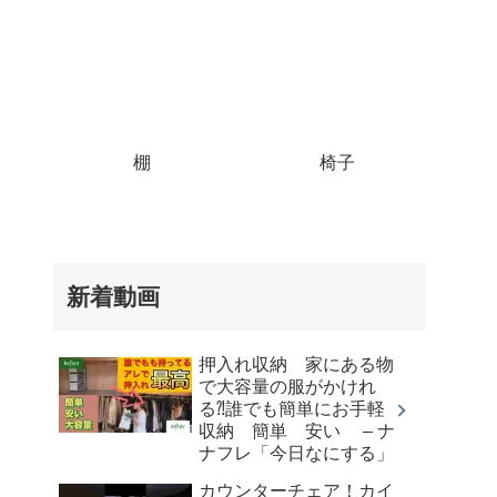
棚
椅子
新着動画
押入れ収納 家にある物
で大容量の服がかけれ
る⁈誰でも簡単にお手軽
収納 簡単 安い – ナ
ナフレ「今日なにする」
カウンターチェア！カイ