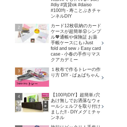
#diy #賃貸ok #daiso
#100均 - 寿ことぶきチャ
ンネルDIY
カード12枚収納のカード
ケースが超簡単😲シンプ
ル💖通帳や保険証 お薬
手帳ケースにも♪Just
fold and sew ♪ Easy card
case - 小春の手作りマス
クアカデミー
１枚布で作るトレーの作
り方 DIY - ばぁばちゃん
【100均DIY】超簡単♪穴
あけ無しでお洒落なウォ
ールシェルフを取り付け
ました‼︎ - DIYメグミチャ
ンネル