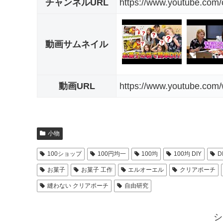
チャンネルURL
https://www.youtube.c
動画サムネイル
動画URL
https://www.youtube.co
小物
100ショップ
100円均一
100均
100均 DIY
D
お菓子
お菓子 工作
エルオーエル
クリアポーチ
縫わない クリアポーチ
自由研究
シ