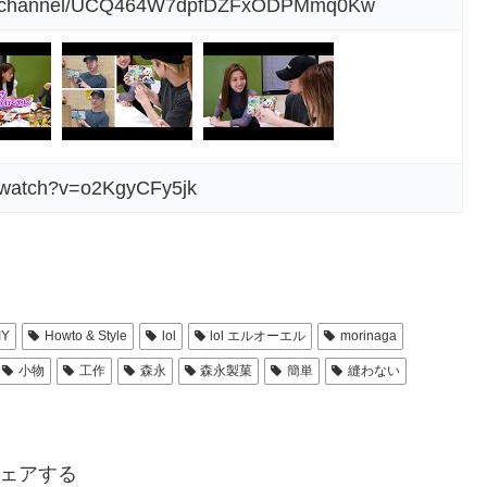
om/channel/UCQ464W7dpfDZFxODPMmq0Kw
m/watch?v=o2KgyCFy5jk
IY
Howto & Style
lol
lol エルオーエル
morinaga
小物
工作
森永
森永製菓
簡単
縫わない
ェアする