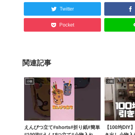
Twitter
Pocket
関連記事
小物
小物
えんぴつ立て#shorts#折り紙#簡単
【100均DI
#100均#えんぴつ立て#小物入れ –
き出し小物入れ作