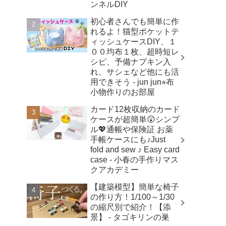
ンネルDIY
初心者さんでも簡単に作
れるよ！猫型ポケットテ
ィッシュケースDIY、１
００均布１枚、超時短レ
シピ、予備ナプキン入
れ、サシェなど他にも活
用できそう - jun jun⭐︎布
小物作りのお部屋
カード12枚収納のカード
ケースが超簡単😲シンプ
ル💖通帳や保険証 お薬
手帳ケースにも♪Just
fold and sew ♪ Easy card
case - 小春の手作りマス
クアカデミー
【建築模型】簡単な椅子
の作り方！1/100～1/30
の縮尺別で紹介！【添
景】 - タゴキリンの巣