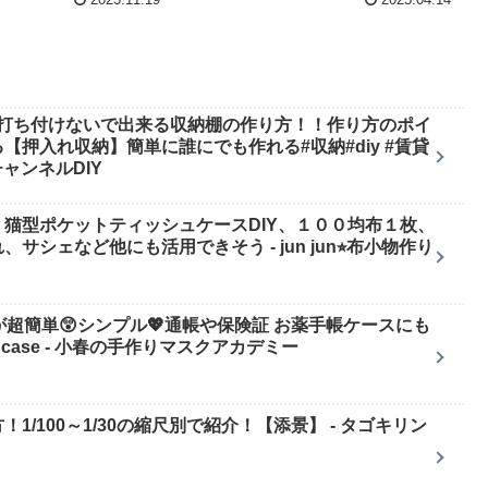
2023.11.19
2025.04.14
を打ち付けないで出来る収納棚の作り方！！作り方のポイ
押入れ収納】簡単に誰にでも作れる#収納#diy #賃貸
きチャンネルDIY
猫型ポケットティッシュケースDIY、１００均布１枚、
シェなど他にも活用できそう - jun jun⭐︎布小物作り
超簡単😲シンプル💖通帳や保険証 お薬手帳ケースにも
y card case - 小春の手作りマスクアカデミー
/100～1/30の縮尺別で紹介！【添景】 - タゴキリン