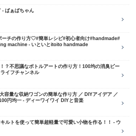
 - ばぁばちゃん
ーポーチの作り方♡#簡単レシピ#初心者向け#handmade#
machine - いといとitoito handmade
る！？不思議なボトルアートの作り方！100均の消臭ビー
マライフチャンネル
で大容量な収納ワゴンの簡単な作り方 ／ DIYアイデア ／
0円均一 - ディーワイワイ DIYと音楽
の圧着キルトを使って簡単超軽量で可愛い小物を作る！！ - ウ