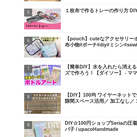
１枚布で作るトレーの作り方 DIY
【pouch】cuteなアクセサリ
布小物#ポーチ#diy#ミシン#sewing 
【簡単DIY】水を入れたら消え
ズで作ろう！【ダイソー】 - マ
【DIY】100均 ワイヤーネット
隙間スペース活用／ 加工なし／ 10
DIY☆100円ショップSeria
パ子 / upacoHandmade