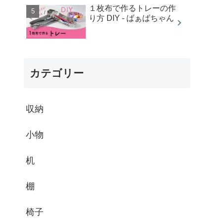
１枚布で作るトレーの作
り方 DIY - ばぁばちゃん
カテゴリー
収納
小物
机
棚
椅子