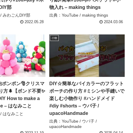
DIY部
物入れ – making things
 / みわごんDIY部
出典：YouTube / making things
2022.05.28
2024.03.06
小物
均ポンポン🎅クリスマ
DIY☆簡単なバイカラーのフラット
り方🌲【ボンド不要✨
ポーチの作り方 #ミシンや手縫いで
 How to make a
楽しむ小物作り #ハンドメイド
tree – はなみこと
#diy #shorts – ウパ子 /
upacoHandmade
 / はなみこと
出典：YouTube / ウパ子 /
upacoHandmade