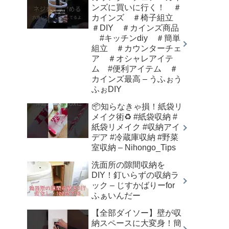
ンズに買いに行く！ ＃
カインズ ＃椅子組立
＃DIY ＃カインズ商品
#キッチンdiy ＃簡単
組立 ＃カウンターチェ
ア ＃オシャレアイテ
ム #便利アイテム ＃
カインズ最高 – うふぉう
ふぉDIY
📦知らなきゃ損！紙袋リ
メイク術♻️ #紙袋収納 #
紙袋リメイク #収納アイ
デア #冷蔵庫収納 #野菜
室収納 – Nihongo_Tips
洗面所の隙間収納を
DIY！釘いらずの収納ラ
ック – じすかばりーfor
ふぁいんだー
【全部ダイソー】壁が収
納スペースに大変身！簡