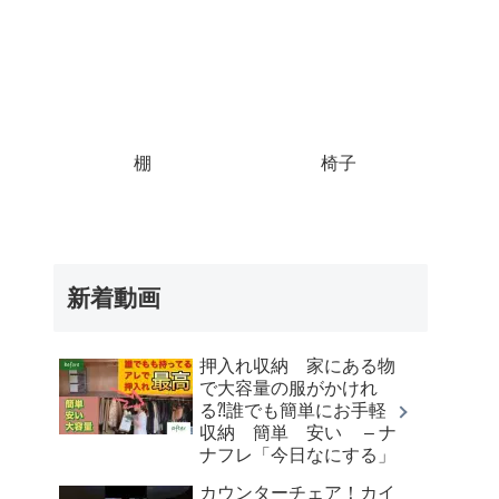
棚
椅子
新着動画
押入れ収納 家にある物
で大容量の服がかけれ
る⁈誰でも簡単にお手軽
収納 簡単 安い – ナ
ナフレ「今日なにする」
カウンターチェア！カイ