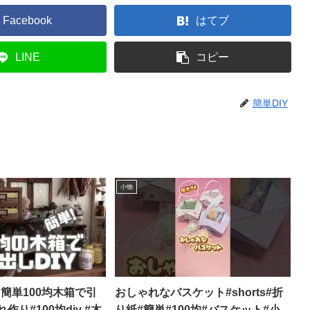
Facebook
はてブ
LINE
コピー
簡単DIY
小物
Y】簡単100均木箱で引
おしゃれなバスケット#shorts#折
り#100均diy #木
り紙#簡単#100均#バスケット#小