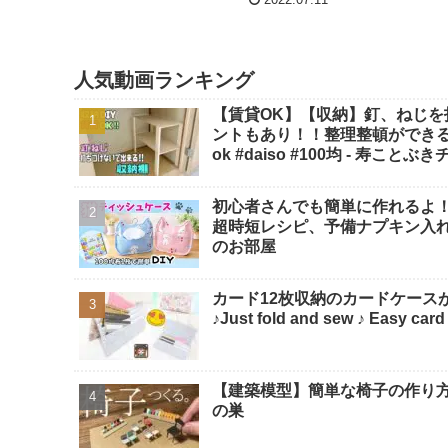
2022.07.11
人気動画ランキング
【賃貸OK】【収納】釘、ねじ
ントもあり！！整理整頓ができる【
ok #daiso #100均 - 寿ことぶ
初心者さんでも簡単に作れるよ！
超時短レシピ、予備ナプキン入れ、サ
のお部屋
カード12枚収納のカードケースが
♪Just fold and sew ♪ Eas
【建築模型】簡単な椅子の作り方！1
の巣