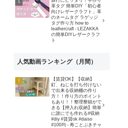
旅行にピッタリ！手作り
革タグ 簡単DIY「初心者
向けレザークラフト」革
のネームタグ ラゲッジ
タグ作り方 how to
leathercraft - LEZAKKA
の簡単DIYレザークラフ
ト
人気動画ランキング（月間）
【賃貸OK】【収納】
釘、ねじを打ち付けない
で出来る収納棚の作り
方！！作り方のポイント
もあり！！整理整頓がで
きる【押入れ収納】簡単
に誰にでも作れる#収納
#diy #賃貸ok #daiso
#100均 - 寿ことぶきチャ