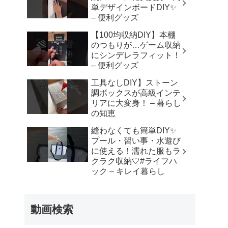
単デザインボードDIY✨
– 便利グッズ
【100均収納DIY】本棚
のつもりが…ゲーム収納
にシンデレラフィット！
– 便利グッズ
工具なしDIY】ストーン
調ボックスが高級インテ
リアに大変身！ – 暮らし
の知恵
縫わなくても簡単DIY✨
プール・習い事・水遊び
に使える！濡れた服もラ
クラク収納🤍⁡#ライフハ
ック – キレイ暮らし
動画検索