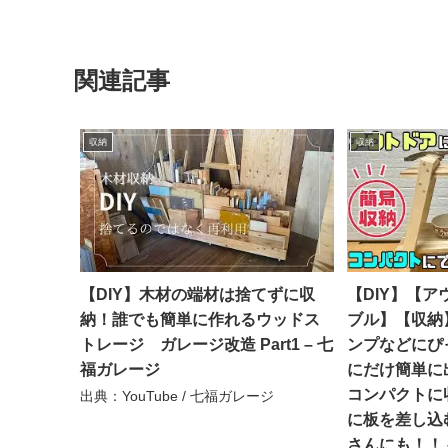
関連記事
収納
収納
【DIY】木材の端材は捨てずに収
【DIY】【
納！誰でも簡単に作れるウッドス
ブル】【収納
トレージ ガレージ改造 Part1 – 七
ンプなどにぴ
福ガレージ
にだけ簡単に
コンパクトに
出典：YouTube / 七福ガレージ
に板を差し込
さんにも！！ 