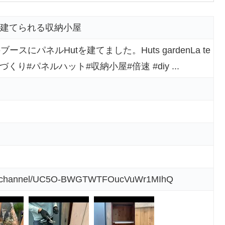
に建てられる収納小屋
さんのブースにパネルHutを建てました。Huts gardenLa te
den#庭づくり#パネルハット#収納小屋#倍速 #diy ...
om/channel/UC5O-BWGTWTFOucVuWr1MIhQ