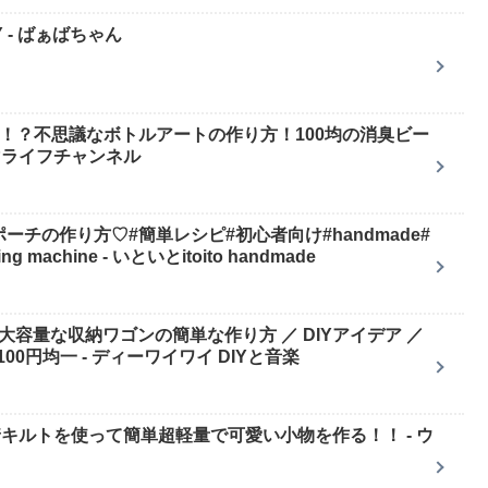
 - ばぁばちゃん
る！？不思議なボトルアートの作り方！100均の消臭ビー
マライフチャンネル
ーポーチの作り方♡#簡単レシピ#初心者向け#handmade#
machine - いといとitoito handmade
で大容量な収納ワゴンの簡単な作り方 ／ DIYアイデア ／
0円均一 - ディーワイワイ DIYと音楽
の圧着キルトを使って簡単超軽量で可愛い小物を作る！！ - ウ