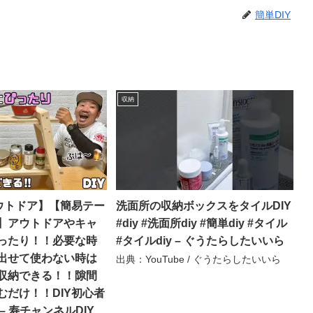
簡単DIY
収納
アウトドア】【簡易テー
洗面所の収納ボックスをタイルDIY
】アウトドアやキャ
#diy #洗面所diy #簡単diy #タイル
ったり！！必要な時
#タイルdiy – ぐうたらしたいいら
出せて使わない時は
出典：YouTube / ぐうたらしたいいら
収納できる！！隙間
むだけ！！DIY初心者
– 寿チャンネルDIY