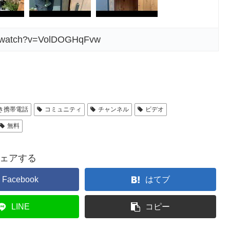
m/watch?v=VolDOGHqFvw
き携帯電話
コミュニティ
チャンネル
ビデオ
無料
ェアする
Facebook
はてブ
LINE
コピー