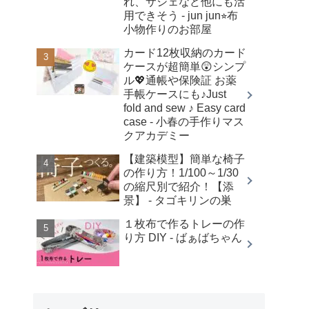
れ、サシェなど他にも活
用できそう - jun jun⭐︎布
小物作りのお部屋
カード12枚収納のカード
ケースが超簡単😲シンプ
ル💖通帳や保険証 お薬
手帳ケースにも♪Just
fold and sew ♪ Easy card
case - 小春の手作りマス
クアカデミー
【建築模型】簡単な椅子
の作り方！1/100～1/30
の縮尺別で紹介！【添
景】 - タゴキリンの巣
１枚布で作るトレーの作
り方 DIY - ばぁばちゃん