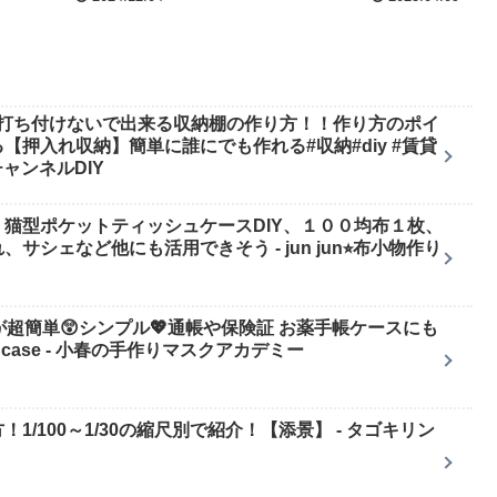
を打ち付けないで出来る収納棚の作り方！！作り方のポイ
押入れ収納】簡単に誰にでも作れる#収納#diy #賃貸
きチャンネルDIY
猫型ポケットティッシュケースDIY、１００均布１枚、
シェなど他にも活用できそう - jun jun⭐︎布小物作り
超簡単😲シンプル💖通帳や保険証 お薬手帳ケースにも
y card case - 小春の手作りマスクアカデミー
/100～1/30の縮尺別で紹介！【添景】 - タゴキリン