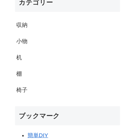
カテゴリー
収納
小物
机
棚
椅子
ブックマーク
簡単DIY