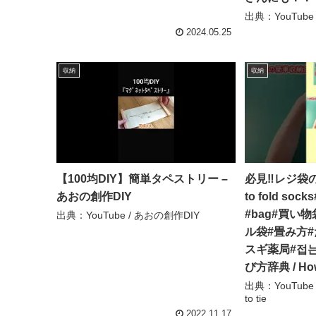
出典：YouTube
2024.05.25
収納
収納
【100均DIY】簡単タペストリー –
必見‼レジ袋
あおの創作DIY
to fold s
#bag#買い
出典：YouTube / あおの創作DIY
ル袋#畳み方#たたみ
スギ薬局#접는
び方辞典 / How 
出典：YouTube
to tie
2022.11.17