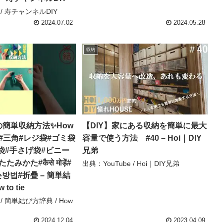
 / 寿チャンネルDIY
2024.07.02
2024.05.28
収納
の簡単収納方法✨How
【DIY】家にある収納を簡単に最大
ocks#三角#レジ袋#ゴミ袋
容量で使う方法 #40 – Hoi｜DIY
物袋#手さげ袋#ビニー
兄弟
かた#कैसे मोड़ें#
出典：YouTube / Hoi｜DIY兄弟
방법#折疊 – 簡単結
to tie
 / 簡単結び方辞典 / How
2024.12.04
2023.04.09