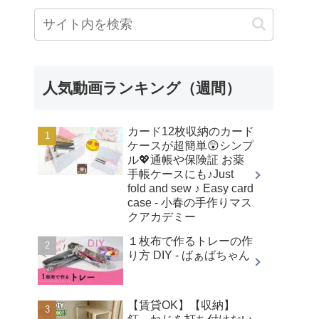
人気動画ランキング（週間）
カード12枚収納のカード
ケースが超簡単😲シンプ
ル💖通帳や保険証 お薬
手帳ケースにも♪Just
fold and sew ♪ Easy card
case - 小春の手作りマス
クアカデミー
１枚布で作るトレーの作
り方 DIY - ばぁばちゃん
【賃貸OK】【収納】