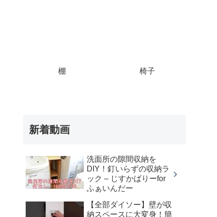
棚
椅子
新着動画
洗面所の隙間収納を
DIY！釘いらずの収納ラ
ック – じすかばりーfor
ふぁいんだー
【全部ダイソー】壁が収
納スペースに大変身！簡