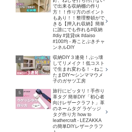
釘、ねじを打ち付けない
で出来る収納棚の作り
方！！作り方のポイント
もあり！！整理整頓がで
きる【押入れ収納】簡単
に誰にでも作れる#収納
#diy #賃貸ok #daiso
#100均 - 寿ことぶきチャ
ンネルDIY
収納DIY３連発！ぶっ壊
してリメイク！低コスト
で生まれ変わる！ - ねこ
たまDIY〜シンママウメ
子のガサツ工房
旅行にピッタリ！手作り
革タグ 簡単DIY「初心者
向けレザークラフト」革
のネームタグ ラゲッジ
タグ作り方 how to
leathercraft - LEZAKKA
の簡単DIYレザークラフ