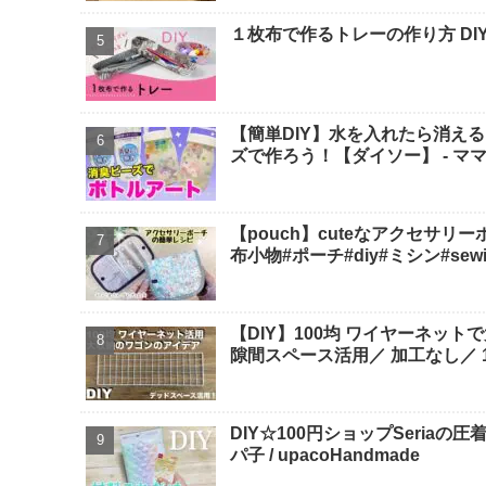
１枚布で作るトレーの作り方 DIY
【簡単DIY】水を入れたら消え
ズで作ろう！【ダイソー】 - マ
【pouch】cuteなアクセサリ
布小物#ポーチ#diy#ミシン#sewing 
【DIY】100均 ワイヤーネット
隙間スペース活用／ 加工なし／ 10
DIY☆100円ショップSeria
パ子 / upacoHandmade