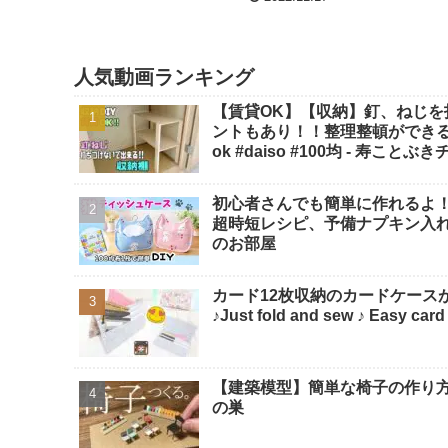
人気動画ランキング
【賃貸OK】【収納】釘、ねじ
ントもあり！！整理整頓ができる【
ok #daiso #100均 - 寿ことぶ
初心者さんでも簡単に作れるよ！
超時短レシピ、予備ナプキン入れ、サ
のお部屋
カード12枚収納のカードケースが
♪Just fold and sew ♪ Eas
【建築模型】簡単な椅子の作り方！1
の巣