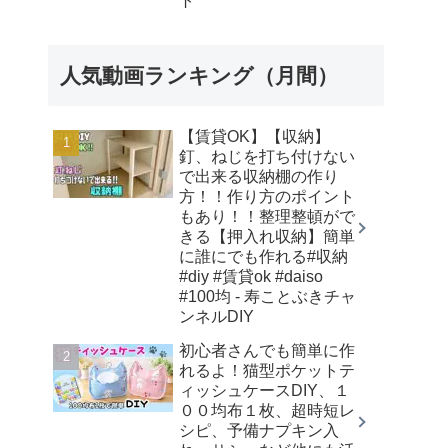
ト
人気動画ランキング（月間）
【賃貸OK】【収納】
釘、ねじを打ち付けない
で出来る収納棚の作り
方！！作り方のポイント
もあり！！整理整頓がで
きる【押入れ収納】簡単
に誰にでも作れる#収納
#diy #賃貸ok #daiso
#100均 - 寿ことぶきチャ
ンネルDIY
初心者さんでも簡単に作
れるよ！猫型ポケットテ
ィッシュケースDIY、１
００均布１枚、超時短レ
シピ、予備ナプキン入