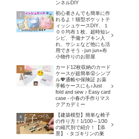
ンネルDIY
初心者さんでも簡単に作
れるよ！猫型ポケットテ
ィッシュケースDIY、１
００均布１枚、超時短レ
シピ、予備ナプキン入
れ、サシェなど他にも活
用できそう - jun jun⭐︎布
小物作りのお部屋
カード12枚収納のカード
ケースが超簡単😲シンプ
ル💖通帳や保険証 お薬
手帳ケースにも♪Just
fold and sew ♪ Easy card
case - 小春の手作りマス
クアカデミー
【建築模型】簡単な椅子
の作り方！1/100～1/30
の縮尺別で紹介！【添
景】 - タゴキリンの巣