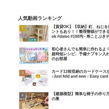
人気動画ランキング
【賃貸OK】【収納】釘、ねじ
ントもあり！！整理整頓ができる【
ok #daiso #100均 - 寿ことぶ
初心者さんでも簡単に作れるよ！
超時短レシピ、予備ナプキン入れ、サ
のお部屋
カード12枚収納のカードケースが
♪Just fold and sew ♪ Eas
【建築模型】簡単な椅子の作り方！1
の巣