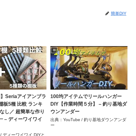
簡単DIY
棚
棚】Seriaアイアンブラ
100均アイテムでリールハンガー
板5種 比較 ランキ
DIY【作業時間５分】 – 釣り基地ダ
トなし／ 超簡単な作り
ウンアンダー
均一 – ディーワイワイ
出典：YouTube / 釣り基地ダウンアンダ
ー
 / ディーワイワイ DIYと