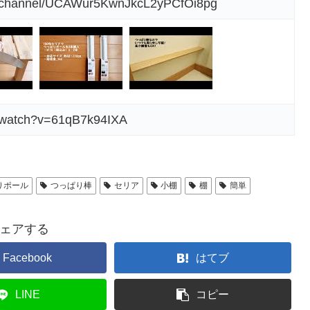
m/channel/UCAWur5KwnJkcL2yPCfOi8pg
m/watch?v=61qB7k94IXA
りポール
つっぱり棒
セリア
小棚
棚
簡単
ェアする
Facebook
はてブ
LINE
コピー