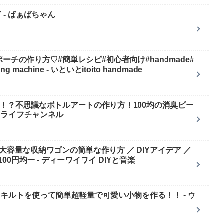
 - ばぁばちゃん
ーポーチの作り方♡#簡単レシピ#初心者向け#handmade#
machine - いといとitoito handmade
る！？不思議なボトルアートの作り方！100均の消臭ビー
マライフチャンネル
で大容量な収納ワゴンの簡単な作り方 ／ DIYアイデア ／
0円均一 - ディーワイワイ DIYと音楽
の圧着キルトを使って簡単超軽量で可愛い小物を作る！！ - ウ