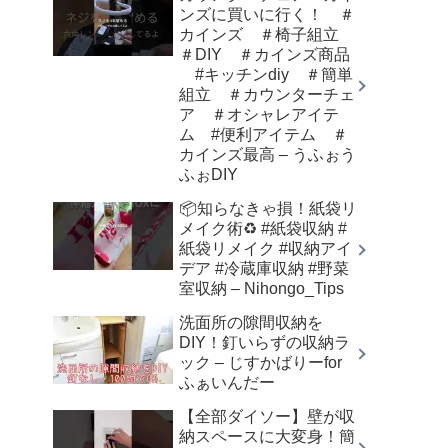
ンズに買いに行く！ ＃
カインズ ＃椅子組立
＃DIY ＃カインズ商品
#キッチンdiy ＃簡単
組立 ＃カウンターチェ
ア ＃オシャレアイテ
ム #便利アイテム ＃
カインズ最高 – うふぉう
ふぉDIY
📦知らなきゃ損！紙袋リ
メイク術♻️ #紙袋収納 #
紙袋リメイク #収納アイ
デア #冷蔵庫収納 #野菜
室収納 – Nihongo_Tips
洗面所の隙間収納を
DIY！釘いらずの収納ラ
ック – じすかばりーfor
ふぁいんだー
【全部ダイソー】壁が収
納スペースに大変身！簡