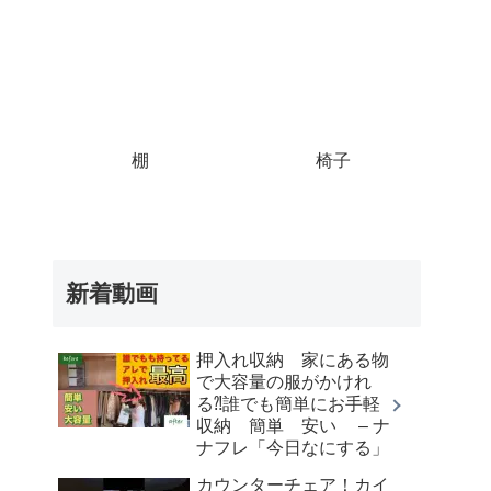
棚
椅子
新着動画
押入れ収納 家にある物
で大容量の服がかけれ
る⁈誰でも簡単にお手軽
収納 簡単 安い – ナ
ナフレ「今日なにする」
カウンターチェア！カイ