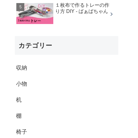
１枚布で作るトレーの作
り方 DIY - ばぁばちゃん
カテゴリー
収納
小物
机
棚
椅子