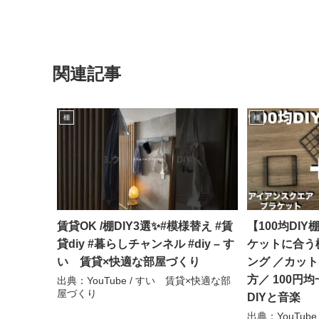
関連記事
棚
棚
賃貸OK /棚DIY3選✨#模様替え #賃
【100均DIY
貸diy #暮らしチャンネル #diy – す
ケットに合う棚
い 賃貸×快適な部屋づくり
ング ／カッ
方／ 100円
出典：YouTube / すい 賃貸×快適な部
屋づくり
DIYと音楽
出典：YouTube