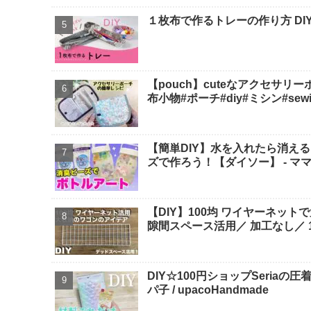
１枚布で作るトレーの作り方 DIY
【pouch】cuteなアクセサリ
布小物#ポーチ#diy#ミシン#sewing 
【簡単DIY】水を入れたら消え
ズで作ろう！【ダイソー】 - マ
【DIY】100均 ワイヤーネット
隙間スペース活用／ 加工なし／ 10
DIY☆100円ショップSeria
パ子 / upacoHandmade