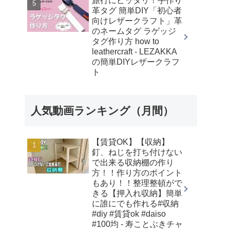
旅行にピッタリ！手作り
革タグ 簡単DIY「初心者
向けレザークラフト」革
のネームタグ ラゲッジ
タグ作り方 how to
leathercraft - LEZAKKA
の簡単DIYレザークラフ
ト
人気動画ランキング（月間）
【賃貸OK】【収納】
釘、ねじを打ち付けない
で出来る収納棚の作り
方！！作り方のポイント
もあり！！整理整頓がで
きる【押入れ収納】簡単
に誰にでも作れる#収納
#diy #賃貸ok #daiso
#100均 - 寿ことぶきチャ