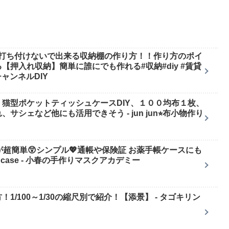
を打ち付けないで出来る収納棚の作り方！！作り方のポイ
押入れ収納】簡単に誰にでも作れる#収納#diy #賃貸
きチャンネルDIY
猫型ポケットティッシュケースDIY、１００均布１枚、
シェなど他にも活用できそう - jun jun⭐︎布小物作り
超簡単😲シンプル💖通帳や保険証 お薬手帳ケースにも
y card case - 小春の手作りマスクアカデミー
/100～1/30の縮尺別で紹介！【添景】 - タゴキリン