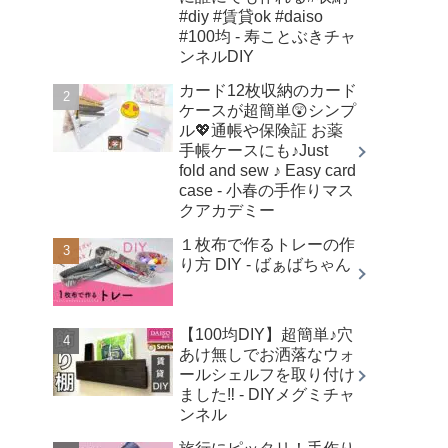
#diy #賃貸ok #daiso
#100均 - 寿ことぶきチャ
ンネルDIY
カード12枚収納のカード
ケースが超簡単😲シンプ
ル💖通帳や保険証 お薬
手帳ケースにも♪Just
fold and sew ♪ Easy card
case - 小春の手作りマス
クアカデミー
１枚布で作るトレーの作
り方 DIY - ばぁばちゃん
【100均DIY】超簡単♪穴
あけ無しでお洒落なウォ
ールシェルフを取り付け
ました‼︎ - DIYメグミチャ
ンネル