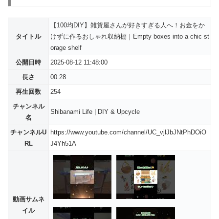
【100均DIY】雑貨屋さんが好きすぎる人へ！お金をか
タイトル
けずに作るおしゃれ収納棚｜Empty boxes into a chic st
orage shelf
公開日時
2025-08-12 11:48:00
長さ
00:28
再生回数
254
チャンネル
Shibanami Life | DIY & Upcycle
名
チャンネルU
https://www.youtube.com/channel/UC_vjlJbJNtPhDOiO
RL
J4Yh51A
動画サムネ
イル