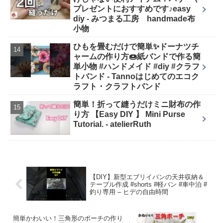
プレゼントにおすすめです♪easy
diy - みつまる工房 handmade布
小物
ひもを畳むだけで簡単✨ドーナツチ
ャームの作り方🍩紙バンドで作る簡
単小物 #ハンドメイド #diy #クラフ
トバンド - Tannoはじめてのエコク
ラフト・クラフトバンド
簡単！折って縫うだけミニ財布の作
り方 【Easy DIY 】 Mini Purse
Tutorial. - atelierRuth
【DIY】新型エブリイバンの天井収納＆
テーブル作成 #shorts #軽バン #車中泊 #
釣り専用 – ヒデの自由時間
簡単かわいい！三角形のポーチの作り