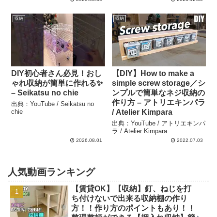
収納
収納
DIY初心者さん必見！おし
【DIY】How to make a
ゃれ収納が簡単に作れる✨
simple screw storage／シ
– Seikatsu no chie
ンプルで簡単なネジ収納の
作り方 – アトリエキンパラ
出典：YouTube / Seikatsu no
chie
/ Atelier Kimpara
出典：YouTube / アトリエキンパ
ラ / Atelier Kimpara
2026.08.01
2022.07.03
人気動画ランキング
【賃貸OK】【収納】釘、ねじを打
ち付けないで出来る収納棚の作り
方！！作り方のポイントもあり！！