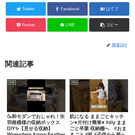
Twitter
Facebook
はてブ
Pocket
LINE
コピー
簡単DIY
関連記事
収納
収納
🍶和モダンでおしゃれ！矢
机になる ままごとキッチ
羽根模様の収納ボックス
ン♥️片付け簡単♥️ #diy まま
DIY✨【見せる収納】
ごと卒業 収納棚へ #おま
Wamodern Arrow Feather
まごと #机 #子供から孫へ