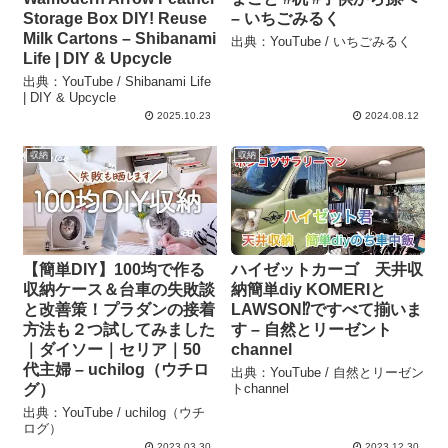
Storage Box DIY! Reuse
– いちごみるく
Milk Cartons – Shibanami
出典：YouTube / いちごみるく
Life | DIY & Upcycle
出典：YouTube / Shibanami Life
| DIY & Upcycle
2025.10.23
2024.08.12
収納
収納
【簡単DIY】100均で作る
ハイゼットカーゴ 天井収
収納ケース＆台車の失敗談
納簡単diy KOMERIと
と改善策！プラダンの接着
LAWSON⁉️ですべて揃いま
方法も２つ試してみました
す – 自然とリーゼント
｜ダイソー｜セリア｜50
channel
代主婦 – uchilog（ウチロ
出典：YouTube / 自然とリーゼン
グ）
トchannel
出典：YouTube / uchilog（ウチ
ログ）
2023.03.30
2023.12.30