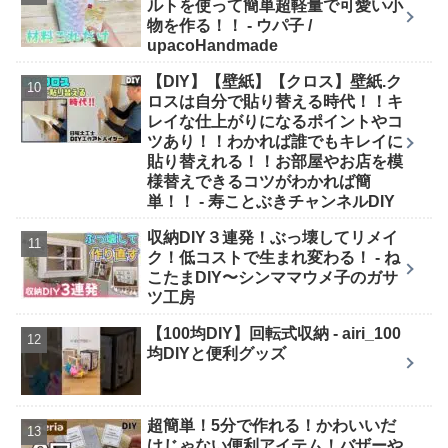
ルトを使って簡単超軽量で可愛い小
物を作る！！ - ウパ子 /
upacoHandmade
【DIY】【壁紙】【クロス】壁紙.ク
ロスは自分で貼り替える時代！！キ
レイな仕上がりになるポイントやコ
ツあり！！わかれば誰でもキレイに
貼り替えれる！！お部屋やお店を模
様替えできるコツがわかれば簡
単！！ - 寿ことぶきチャンネルDIY
収納DIY３連発！ぶっ壊してリメイ
ク！低コストで生まれ変わる！ - ね
こたまDIY〜シンママウメ子のガサ
ツ工房
【100均DIY】回転式収納 - airi_100
均DIYと便利グッズ
超簡単！5分で作れる！かわいいだ
けじゃない便利アイテム！バザーや