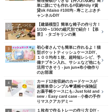
整理整頓ができる【押入れ収納】簡
単に誰にでも作れる#収納#diy #賃
貸ok #daiso #100均 - 寿ことぶきチ
ャンネルDIY
【建築模型】簡単な椅子の作り方！
1/100～1/30の縮尺別で紹介！【添
景】 - タゴキリンの巣
初心者さんでも簡単に作れるよ！猫
型ポケットティッシュケースDIY、
１００均布１枚、超時短レシピ、予
備ナプキン入れ、サシェなど他にも
活用できそう - jun jun⭐︎布小物作り
のお部屋
カード12枚収納のカードケースが
超簡単😲シンプル💖通帳や保険証
お薬手帳ケースにも♪Just fold and
sew ♪ Easy card case - 小春の手作
りマスクアカデミー
１枚布で作るトレーの作り方 DIY -