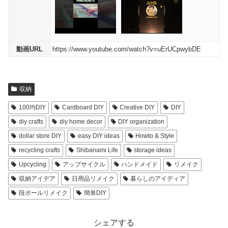
動画URL
https://www.youtube.com/watch?v=uErUCpwybDE
収納
100均DIY
Cardboard DIY
Creative DIY
DIY
diy crafts
diy home decor
DIY organization
dollar store DIY
easy DIY ideas
Howto & Style
recycling crafts
Shibanami Life
storage ideas
Upcycling
アップサイクル
ハンドメイド
リメイク
収納アイデア
日用品リメイク
暮らしのアイディア
段ボールリメイク
簡単DIY
シェアする