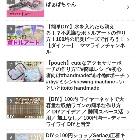
ばぁばちゃん
【簡単DIY】水を入れたら消え
る！？不思議なボトルアートの作り
方！100均の消臭ビーズで作ろう！
【ダイソー】 - ママライフチャンネ
ル
【pouch】cuteなアクセサリーポ
ーチの作り方♡#簡単レシピ#初心
者向け#handmade#布小物#ポーチ
#diy#ミシン#sewing machine - い
といとitoito handmade
【DIY】100均 ワイヤーネットで大
容量な収納ワゴンの簡単な作り方
／ DIYアイデア ／ 隙間スペース活
用／ 加工なし／ 100円均一 - ディー
ワイワイ DIYと音楽
DIY☆100円ショップSeriaの圧着キ