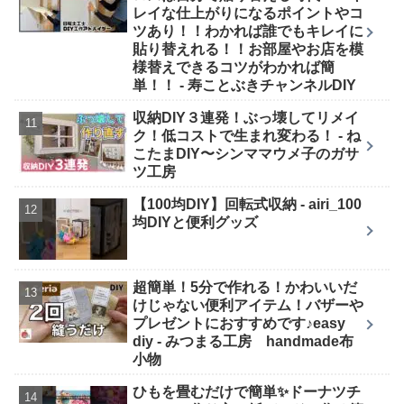
レイな仕上がりになるポイントやコ
ツあり！！わかれば誰でもキレイに
貼り替えれる！！お部屋やお店を模
様替えできるコツがわかれば簡
単！！ - 寿ことぶきチャンネルDIY
収納DIY３連発！ぶっ壊してリメイ
ク！低コストで生まれ変わる！ - ね
こたまDIY〜シンママウメ子のガサ
ツ工房
【100均DIY】回転式収納 - airi_100
均DIYと便利グッズ
超簡単！5分で作れる！かわいいだ
けじゃない便利アイテム！バザーや
プレゼントにおすすめです♪easy
diy - みつまる工房 handmade布
小物
ひもを畳むだけで簡単✨ドーナツチ