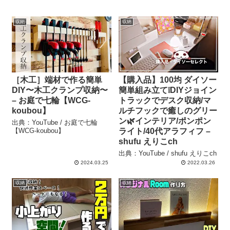
収納
収納
［木工］端材で作る簡単
【購入品】100均 ダイソー
DIY〜木工クランプ収納〜
簡単組み立て❕DIYジョイン
– お庭で七輪【WCG-
トラックでデスク収納/マ
koubou】
ルチフックで癒しのグリー
ン🌿インテリア/ポンポン
出典：YouTube / お庭で七輪
【WCG-koubou】
ライト/40代アラフィフ –
shufu えりこch
出典：YouTube / shufu えりこch
2024.03.25
2022.03.26
収納
収納