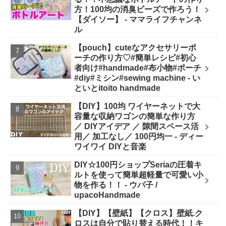
方！100均の消臭ビーズで作ろう！
【ダイソー】 - ママライフチャンネ
ル
【pouch】cuteなアクセサリーポ
ーチの作り方♡#簡単レシピ#初心
者向け#handmade#布小物#ポーチ
#diy#ミシン#sewing machine - い
といとitoito handmade
【DIY】100均 ワイヤーネットで大
容量な収納ワゴンの簡単な作り方
／ DIYアイデア ／ 隙間スペース活
用／ 加工なし／ 100円均一 - ディー
ワイワイ DIYと音楽
DIY☆100円ショップSeriaの圧着キ
ルトを使って簡単超軽量で可愛い小
物を作る！！ - ウパ子 /
upacoHandmade
【DIY】【壁紙】【クロス】壁紙.ク
ロスは自分で貼り替える時代！！キ