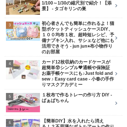
1/100～1/30の縮尺別で紹介！【添
景】 - タゴキリンの巣
初心者さんでも簡単に作れるよ！猫
型ポケットティッシュケースDIY、
１００均布１枚、超時短レシピ、予
備ナプキン入れ、サシェなど他にも
活用できそう - jun jun⭐︎布小物作り
のお部屋
カード12枚収納のカードケースが
超簡単😲シンプル💖通帳や保険証
お薬手帳ケースにも♪Just fold and
sew ♪ Easy card case - 小春の手作
りマスクアカデミー
１枚布で作るトレーの作り方 DIY -
ばぁばちゃん
【簡単DIY】水を入れたら消え
る！？不思議なボトルアートの作り