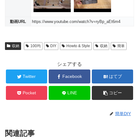
動画URL
https://www.youtube.com/watch?v=ryBp_aEt6m4
収納
100均
DIY
Howto & Style
収納
簡単
シェアする
Twitter
Facebook
はてブ
Pocket
LINE
コピー
簡単DIY
関連記事