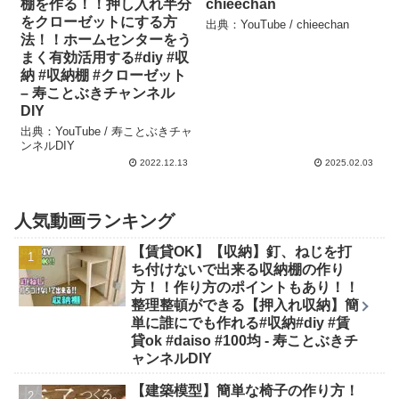
棚を作る！！押し入れ半分
chieechan
をクローゼットにする方
出典：YouTube / chieechan
法！！ホームセンターをう
まく有効活用する#diy #収
納 #収納棚 #クローゼット
– 寿ことぶきチャンネル
DIY
出典：YouTube / 寿ことぶきチャ
ンネルDIY
2022.12.13
2025.02.03
人気動画ランキング
【賃貸OK】【収納】釘、ねじを打
ち付けないで出来る収納棚の作り
方！！作り方のポイントもあり！！
整理整頓ができる【押入れ収納】簡
単に誰にでも作れる#収納#diy #賃
貸ok #daiso #100均 - 寿ことぶきチ
ャンネルDIY
【建築模型】簡単な椅子の作り方！