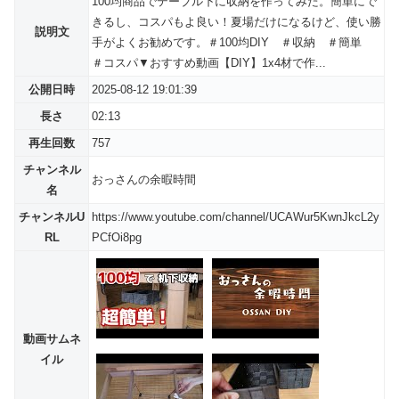
100均商品でテーブル下に収納を作ってみた。簡単にで
きるし、コスパもよ良い！夏場だけになるけど、使い勝
説明文
手がよくお勧めです。＃100均DIY ＃収納 ＃簡単
＃コスパ▼おすすめ動画【DIY】1x4材で作...
公開日時
2025-08-12 19:01:39
長さ
02:13
再生回数
757
チャンネル
おっさんの余暇時間
名
チャンネルU
https://www.youtube.com/channel/UCAWur5KwnJkcL2y
RL
PCfOi8pg
動画サムネ
イル