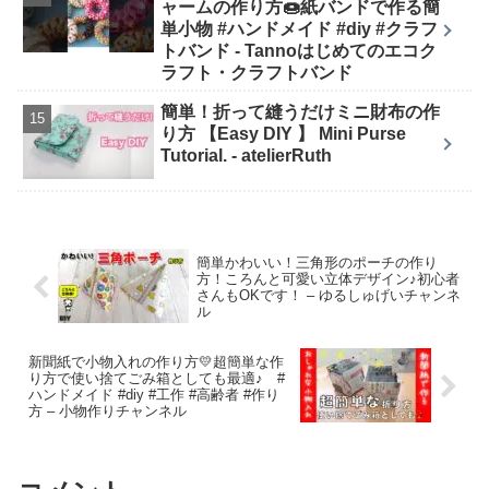
ャームの作り方🍩紙バンドで作る簡
単小物 #ハンドメイド #diy #クラフ
トバンド - Tannoはじめてのエコク
ラフト・クラフトバンド
簡単！折って縫うだけミニ財布の作
り方 【Easy DIY 】 Mini Purse
Tutorial. - atelierRuth
簡単かわいい！三角形のポーチの作り
方！ころんと可愛い立体デザイン♪初心者
さんもOKです！ – ゆるしゅげいチャンネ
ル
新聞紙で小物入れの作り方💛超簡単な作
り方で使い捨てごみ箱としても最適♪ #
ハンドメイド #diy #工作 #高齢者 #作り
方 – 小物作りチャンネル