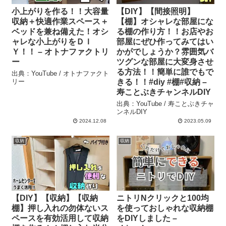
小上がりを作る！！大容量
【DIY】【間接照明】
収納＋快適作業スペース＋
【棚】オシャレな部屋にな
ベッドを兼ね備えた！オシ
る棚の作り方！！お店やお
ャレな小上がりをＤＩ
部屋にぜひ作ってみてはい
Ｙ！！ – オトナファクトリ
かがでしょうか？雰囲気バ
ー
ツグンな部屋に大変身させ
る方法！！簡単に誰でもで
出典：YouTube / オトナファクト
リー
きる！！#diy #棚#収納 –
寿ことぶきチャンネルDIY
出典：YouTube / 寿ことぶきチャ
ンネルDIY
2024.12.08
2023.05.09
収納
収納
【DIY】【収納】【収納
ニトリNクリックと100均
棚】押し入れの勿体ないス
を使っておしゃれな収納棚
ペースを有効活用して収納
をDIYしました –