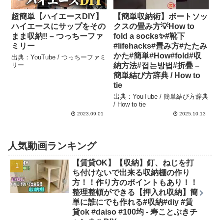
超簡単【ハイエースDIY】
【簡単収納術】ボートソッ
ハイエースにサップをその
クスの畳み方💡How to
まま収納‼️ – つっちーファ
fold a socks✨#靴下
ミリー
#lifehacks#畳み方#たたみ
かた#簡単#How#fold#収
出典：YouTube / つっちーファミ
リー
納方法#접는방법#折疊 –
簡単結び方辞典 / How to
tie
出典：YouTube / 簡単結び方辞典
/ How to tie
2023.09.01
2025.10.13
人気動画ランキング
【賃貸OK】【収納】釘、ねじを打
ち付けないで出来る収納棚の作り
方！！作り方のポイントもあり！！
整理整頓ができる【押入れ収納】簡
単に誰にでも作れる#収納#diy #賃
貸ok #daiso #100均 - 寿ことぶきチ