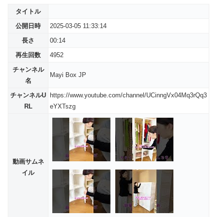
タイトル
公開日時
2025-03-05 11:33:14
長さ
00:14
再生回数
4952
チャンネル
Mayi Box JP
名
チャンネルU
https://www.youtube.com/channel/UCinngVx04Mq3rQq3
RL
eYXTszg
動画サムネ
イル