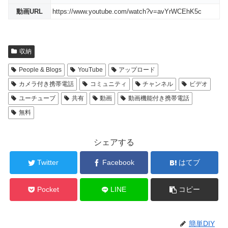
動画URL
https://www.youtube.com/watch?v=avYrWCEhK5c
収納
People & Blogs
YouTube
アップロード
カメラ付き携帯電話
コミュニティ
チャンネル
ビデオ
ユーチューブ
共有
動画
動画機能付き携帯電話
無料
シェアする
Twitter
Facebook
はてブ
Pocket
LINE
コピー
簡単DIY