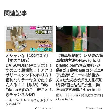
関連記事
収納
収納
オシャレな【100均DIY】
【簡単収納術】レジ袋の簡
【すのこDIY】
単収納方法✨How to fold
DAISO×Disneyコラボ！！
plastic bag💡#四角#レジ
すのこで超簡単！！アクセ
袋#ゴミ袋#bag#コンビニ#
サリースタンドの作り方！
手提袋#ビニール袋#畳み
便利なミラー付きでたくさ
方#たたみかた#長方形#買
ん入る！！【収納】#diy
物袋#접는방법#折疊 – 簡
#daiso #すのこ – 寿ことぶ
単結び方辞典 / How to tie
きチャンネルDIY
出典：YouTube / 簡単結び方辞典
/ How to tie
出典：YouTube / 寿ことぶきチャ
ンネルDIY
2022.09.27
2025.10.09