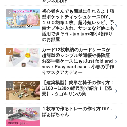
ャンネルDIY
初心者さんでも簡単に作れるよ！猫
型ポケットティッシュケースDIY、
１００均布１枚、超時短レシピ、予
備ナプキン入れ、サシェなど他にも
活用できそう - jun jun⭐︎布小物作り
のお部屋
カード12枚収納のカードケースが
超簡単😲シンプル💖通帳や保険証
お薬手帳ケースにも♪Just fold and
sew ♪ Easy card case - 小春の手作
りマスクアカデミー
【建築模型】簡単な椅子の作り方！
1/100～1/30の縮尺別で紹介！【添
景】 - タゴキリンの巣
１枚布で作るトレーの作り方 DIY -
ばぁばちゃん