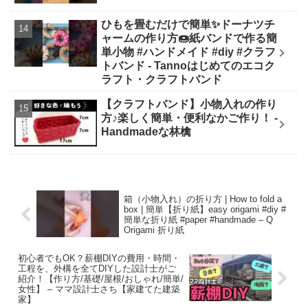
ひもを畳むだけで簡単✨ドーナツチ
ャームの作り方🍩紙バンドで作る簡
単小物 #ハンドメイド #diy #クラフ
トバンド - Tannoはじめてのエコク
ラフト・クラフトバンド
【クラフトバンド】小物入れの作り
方♪楽しく簡単・便利なかご作り！ -
Handmadeな林檎
箱（小物入れ）の折り方 | How to fold a
box | 簡単【折り紙】easy origami #diy #
簡単な折り紙 #paper #handmade – Q
Origami 折り紙
初心者でもOK？薪棚DIYの費用・時間・
工程を、外構を全てDIYした設計士がご
紹介！【作り方/基礎/屋根/おしゃれ/簡単/
女性】 – ママ設計士さち【家建てた建築
家】