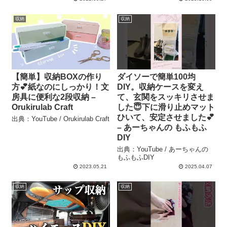
収納
収納
【簡単】収納BOXの作り
ダイソーで簡単100均
方💕紙なのにしっかり！文
DIY。収納ケースを変え
房具に便利な2段収納 –
て、玄関をスッキリさせま
Orukirulab Craft
した😇下に滑り止めマット
ひいて、安定させました💕
出典：YouTube / Orukirulab Craft
– あーちゃんの もふもふ
DIY
出典：YouTube / あーちゃんの
もふもふDIY
2023.05.21
2025.04.07
収納
収納