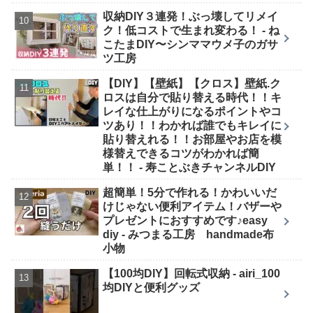
収納DIY３連発！ぶっ壊してリメイ
ク！低コストで生まれ変わる！ - ね
こたまDIY〜シンママウメ子のガサ
ツ工房
【DIY】【壁紙】【クロス】壁紙.ク
ロスは自分で貼り替える時代！！キ
レイな仕上がりになるポイントやコ
ツあり！！わかれば誰でもキレイに
貼り替えれる！！お部屋やお店を模
様替えできるコツがわかれば簡
単！！ - 寿ことぶきチャンネルDIY
超簡単！5分で作れる！かわいいだ
けじゃない便利アイテム！バザーや
プレゼントにおすすめです♪easy
diy - みつまる工房 handmade布
小物
【100均DIY】回転式収納 - airi_100
均DIYと便利グッズ