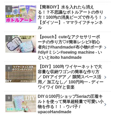
【簡単DIY】水を入れたら消え
る！？不思議なボトルアートの作り
方！100均の消臭ビーズで作ろう！
【ダイソー】 - ママライフチャンネ
ル
【pouch】cuteなアクセサリーポ
ーチの作り方♡#簡単レシピ#初心
者向け#handmade#布小物#ポーチ
#diy#ミシン#sewing machine - い
といとitoito handmade
【DIY】100均 ワイヤーネットで大
容量な収納ワゴンの簡単な作り方
／ DIYアイデア ／ 隙間スペース活
用／ 加工なし／ 100円均一 - ディー
ワイワイ DIYと音楽
DIY☆100円ショップSeriaの圧着キ
ルトを使って簡単超軽量で可愛い小
物を作る！！ - ウパ子 /
upacoHandmade