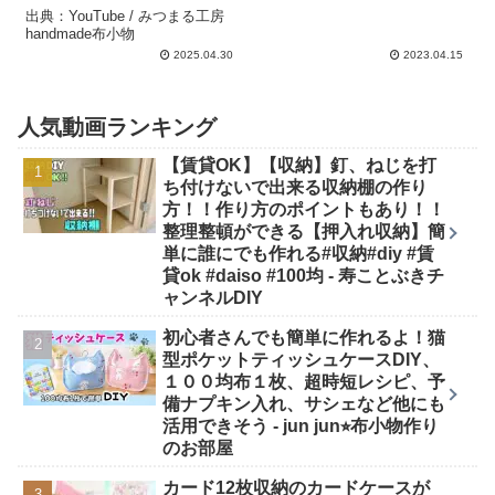
出典：YouTube / みつまる工房
handmade布小物
2025.04.30
2023.04.15
人気動画ランキング
【賃貸OK】【収納】釘、ねじを打
ち付けないで出来る収納棚の作り
方！！作り方のポイントもあり！！
整理整頓ができる【押入れ収納】簡
単に誰にでも作れる#収納#diy #賃
貸ok #daiso #100均 - 寿ことぶきチ
ャンネルDIY
初心者さんでも簡単に作れるよ！猫
型ポケットティッシュケースDIY、
１００均布１枚、超時短レシピ、予
備ナプキン入れ、サシェなど他にも
活用できそう - jun jun⭐︎布小物作り
のお部屋
カード12枚収納のカードケースが