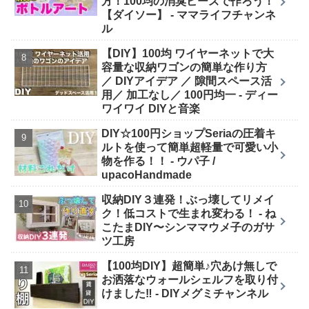
方！100均の消臭ビーズで作ろう！
【ダイソー】 - ママライフチャンネ
ル
【DIY】100均 ワイヤーネットで大
容量な収納ワゴンの簡単な作り方
／ DIYアイデア ／ 隙間スペース活
用／ 加工なし／ 100円均一 - ディー
ワイワイ DIYと音楽
DIY☆100円ショップSeriaの圧着キ
ルトを使って簡単超軽量で可愛い小
物を作る！！ - ウパ子 /
upacoHandmade
収納DIY３連発！ぶっ壊してリメイ
ク！低コストで生まれ変わる！ - ね
こたまDIY〜シンママウメ子のガサ
ツ工房
【100均DIY】超簡単♪穴あけ無しで
お洒落なウォールシェルフを取り付
けました‼︎ - DIYメグミチャンネル