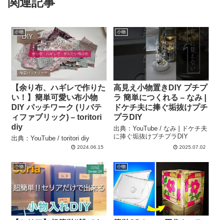
関連記事
小物
小物
【余り布、ハギレで作りた
高見え小物置きDIY プチプ
い！】簡単可愛い布小物
ラ 簡単につくれる – なみ |
DIY パッチワーク (リバテ
ドケチ夫に捧ぐ垢抜けプチ
ィファブリック) – toritori
プラDIY
diy
出典：YouTube / なみ | ドケチ夫
に捧ぐ垢抜けプチプラDIY
出典：YouTube / toritori diy
2024.06.15
2025.07.02
小物
小物