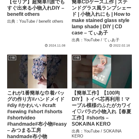
【セリア】超簡単‼︎誰でも
簡単CDケース工作 | ステ
すぐ出来る小物入れDIY –
ンドグラス風ランプシェー
benefit others
ド | 小物入れにも | How to
make stained glass style
出典：YouTube / benefit others
lamp shade | DIY | CD
case – てぃあ子
出典：YouTube / てぃあ子
2024.11.08
2022.02.16
小物
小物
これが1番簡単な巾着バッ
【簡単工作】【100均
グの作り方#ハンドメイド
DIY】トイペ芯再利用！マ
#diy #かわいい #craft
ーブル模様のふたがカワイ
#sewing #short #shorts
イ♡バラの小物入れ【春夏
#shortvideo
工作】#shorts –
#handmade#布小物#easy
SOKAINA KERO
– みつまる工房
出典：YouTube / SOKAINA
handmade布小物
KERO