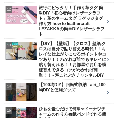
旅行にピッタリ！手作り革タグ 簡
単DIY「初心者向けレザークラフ
ト」革のネームタグ ラゲッジタグ
作り方 how to leathercraft -
LEZAKKAの簡単DIYレザークラフ
ト
【DIY】【壁紙】【クロス】壁紙.ク
ロスは自分で貼り替える時代！！キ
レイな仕上がりになるポイントやコ
ツあり！！わかれば誰でもキレイに
貼り替えれる！！お部屋やお店を模
様替えできるコツがわかれば簡
単！！ - 寿ことぶきチャンネルDIY
【100均DIY】回転式収納 - airi_100
均DIYと便利グッズ
ひもを畳むだけで簡単✨ドーナツチ
ャームの作り方🍩紙バンドで作る簡