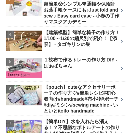
超簡単😲シンプル💖通帳や保険証
お薬手帳ケースにも♪Just fold and
sew ♪ Easy card case - 小春の手作
りマスクアカデミー
【建築模型】簡単な椅子の作り方！
1/100～1/30の縮尺別で紹介！【添
景】 - タゴキリンの巣
１枚布で作るトレーの作り方 DIY -
ばぁばちゃん
【pouch】cuteなアクセサリーポ
ーチの作り方♡#簡単レシピ#初心
者向け#handmade#布小物#ポーチ
#diy#ミシン#sewing machine - い
といとitoito handmade
【簡単DIY】水を入れたら消え
る！？不思議なボトルアートの作り