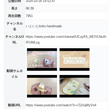
公開日時
2024-10-18 14:52:47
長さ
06:39
再生回数
7951
チャンネル
いといとitoito handmade
名
チャンネルU
https://www.youtube.com/channel/UCuyE6_i6EIVLNuXt
RL
IPUWLzg
動画サムネ
イル
動画URL
https://www.youtube.com/watch?v=i7j31qWyVn4