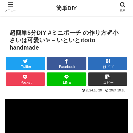
簡単DIY
メニュー
検索
超簡単5分DIY #ミニポーチ の作り方︎💕︎小
さいは可愛い✨️ – いといとitoito
handmade
Twitter
Facebook
はてブ
Pocket
LINE
コピー
2024.10.20
2024.10.18