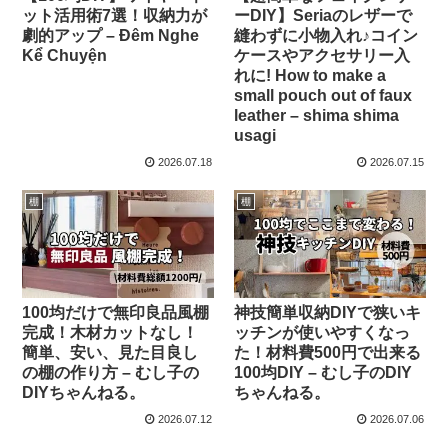
ット活用術7選！収納力が
ーDIY】Seriaのレザーで
劇的アップ – Đêm Nghe
縫わずに小物入れ♪コイン
Kể Chuyện
ケースやアクセサリー入
れに! How to make a
small pouch out of faux
leather – shima shima
usagi
2026.07.18
2026.07.15
棚
棚
100均だけで無印良品風棚
神技簡単収納DIYで狭いキ
完成！木材カットなし！
ッチンが使いやすくなっ
簡単、安い、見た目良し
た！材料費500円で出来る
の棚の作り方 – むし子の
100均DIY – むし子のDIY
DIYちゃんねる。
ちゃんねる。
2026.07.12
2026.07.06