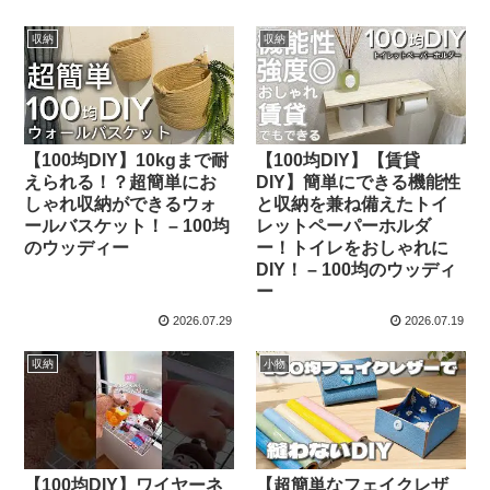
収納
収納
【100均DIY】10kgまで耐
【100均DIY】【賃貸
えられる！？超簡単にお
DIY】簡単にできる機能性
しゃれ収納ができるウォ
と収納を兼ね備えたトイ
ールバスケット！ – 100均
レットペーパーホルダ
のウッディー
ー！トイレをおしゃれに
DIY！ – 100均のウッディ
ー
2026.07.29
2026.07.19
収納
小物
【100均DIY】ワイヤーネ
【超簡単なフェイクレザ