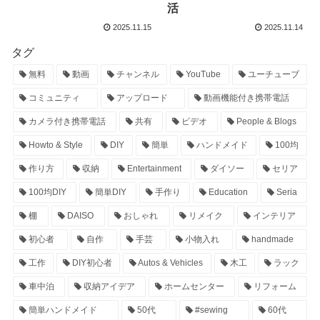
活
2025.11.15
2025.11.14
タグ
無料
動画
チャンネル
YouTube
ユーチューブ
コミュニティ
アップロード
動画機能付き携帯電話
カメラ付き携帯電話
共有
ビデオ
People & Blogs
Howto & Style
DIY
簡単
ハンドメイド
100均
作り方
収納
Entertainment
ダイソー
セリア
100均DIY
簡単DIY
手作り
Education
Seria
棚
DAISO
おしゃれ
リメイク
インテリア
初心者
自作
手芸
小物入れ
handmade
工作
DIY初心者
Autos & Vehicles
木工
ラック
車中泊
収納アイデア
ホームセンター
リフォーム
簡単ハンドメイド
50代
#sewing
60代