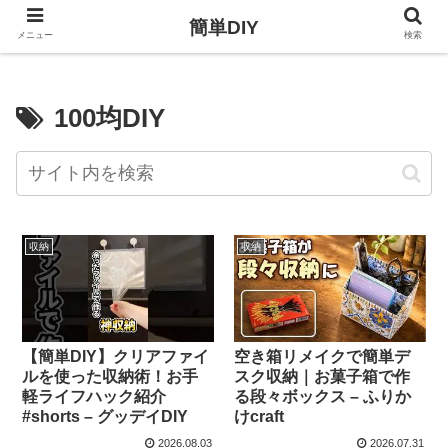
簡単DIY
メニュー
検索
100均DIY
収納
収納
【簡単DIY】クリアファイ
空き箱リメイクで簡単デ
ルを使った収納術！お手
スク収納｜お菓子箱で作
軽ライフハック紹介
る段々ボックス – ふりか
#shorts – グッデイDIY
けcraft
2026.08.03
2026.07.31