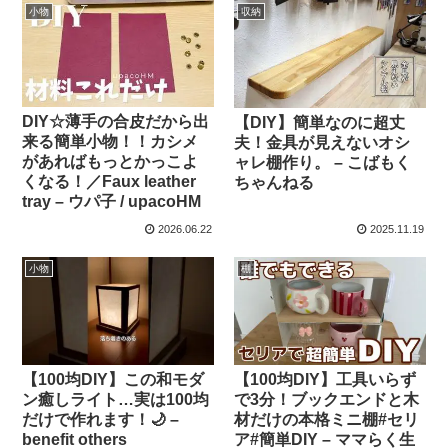
小物
収納
DIY☆薄手の合皮だから出
【DIY】簡単なのに超丈
来る簡単小物！！カシメ
夫！金具が見えないオシ
があればもっとかっこよ
ャレ棚作り。 – こばもく
くなる！／Faux leather
ちゃんねる
tray – ウパ子 / upacoHM
2026.06.22
2025.11.19
小物
棚
【100均DIY】この和モダ
【100均DIY】工具いらず
ン癒しライト…実は100均
で3分！ブックエンドと木
だけで作れます！🌙 –
材だけの本格ミニ棚#セリ
benefit others
ア#簡単DIY – ママらく生