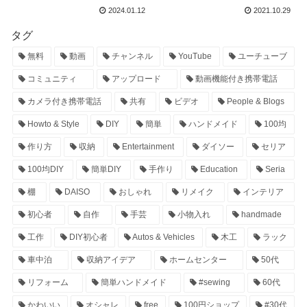
2024.01.12
2021.10.29
タグ
無料
動画
チャンネル
YouTube
ユーチューブ
コミュニティ
アップロード
動画機能付き携帯電話
カメラ付き携帯電話
共有
ビデオ
People & Blogs
Howto & Style
DIY
簡単
ハンドメイド
100均
作り方
収納
Entertainment
ダイソー
セリア
100均DIY
簡単DIY
手作り
Education
Seria
棚
DAISO
おしゃれ
リメイク
インテリア
初心者
自作
手芸
小物入れ
handmade
工作
DIY初心者
Autos & Vehicles
木工
ラック
車中泊
収納アイデア
ホームセンター
50代
リフォーム
簡単ハンドメイド
#sewing
60代
かわいい
オシャレ
free
100円ショップ
#30代