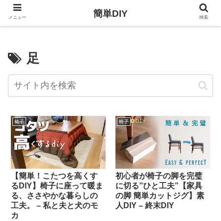
簡単DIY
メニュー
検索
足
椅子
椅子
【簡単！こたつを高くす
初心者が椅子の脚を完璧
るDIY】椅子に座って暖ま
に切る”ひと工夫”【家具
る、ささやかな暮らしの
の脚 簡単カットジグ】素
工夫。 – 私と夫と犬のモ
人DIY – 終末DIY
カ