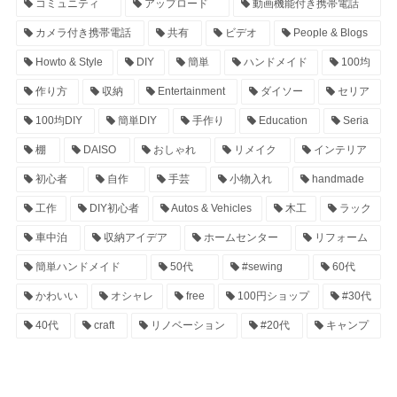
コミュニティ
アップロード
動画機能付き携帯電話
カメラ付き携帯電話
共有
ビデオ
People & Blogs
Howto & Style
DIY
簡単
ハンドメイド
100均
作り方
収納
Entertainment
ダイソー
セリア
100均DIY
簡単DIY
手作り
Education
Seria
棚
DAISO
おしゃれ
リメイク
インテリア
初心者
自作
手芸
小物入れ
handmade
工作
DIY初心者
Autos & Vehicles
木工
ラック
車中泊
収納アイデア
ホームセンター
リフォーム
簡単ハンドメイド
50代
#sewing
60代
かわいい
オシャレ
free
100円ショップ
#30代
40代
craft
リノベーション
#20代
キャンプ