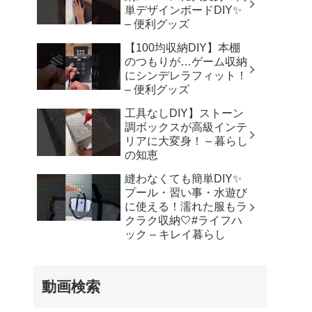
単デザインボードDIY✨
– 便利グッズ
【100均収納DIY】本棚
のつもりが…ゲーム収納
にシンデレラフィット！
– 便利グッズ
工具なしDIY】ストーン
調ボックスが高級インテ
リアに大変身！ – 暮らし
の知恵
縫わなくても簡単DIY✨
プール・習い事・水遊び
に使える！濡れた服もラ
クラク収納🤍⁡#ライフハ
ック – キレイ暮らし
動画検索