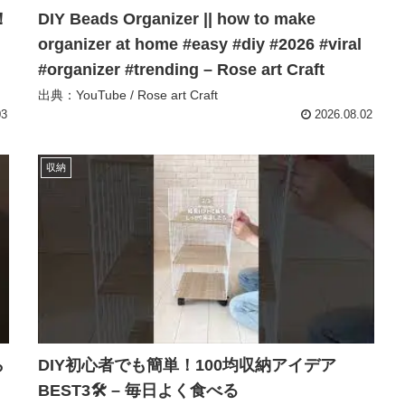
！
DIY Beads Organizer || how to make
organizer at home #easy #diy #2026 #viral
#organizer #trending – Rose art Craft
出典：YouTube / Rose art Craft
03
2026.08.02
収納
ら
DIY初心者でも簡単！100均収納アイデア
BEST3🛠️ – 毎日よく食べる