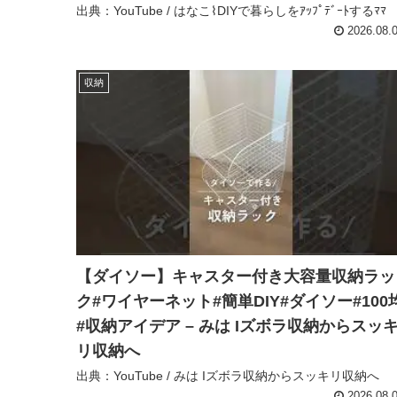
出典：YouTube / はなこ⌇DIYで暮らしをｱｯﾌﾟﾃﾞｰﾄするﾏﾏ
2026.08.
収納
【ダイソー】キャスター付き大容量収納ラッ
ク#ワイヤーネット#簡単DIY#ダイソー#100
#収納アイデア – みは Iズボラ収納からスッ
リ収納へ
出典：YouTube / みは Iズボラ収納からスッキリ収納へ
2026.08.