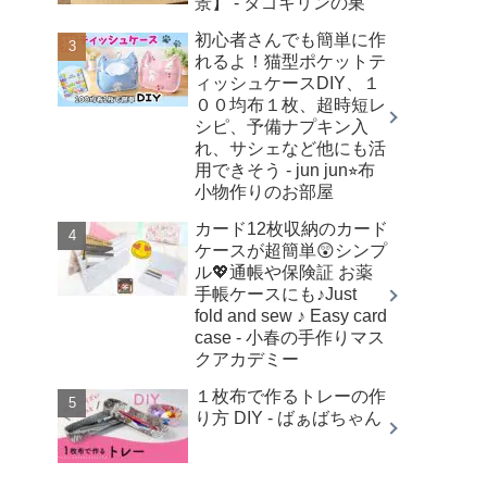
景】 - タゴキリンの巣
初心者さんでも簡単に作
れるよ！猫型ポケットテ
ィッシュケースDIY、１
００均布１枚、超時短レ
シピ、予備ナプキン入
れ、サシェなど他にも活
用できそう - jun jun⭐︎布
小物作りのお部屋
カード12枚収納のカード
ケースが超簡単😲シンプ
ル💖通帳や保険証 お薬
手帳ケースにも♪Just
fold and sew ♪ Easy card
case - 小春の手作りマス
クアカデミー
１枚布で作るトレーの作
り方 DIY - ばぁばちゃん