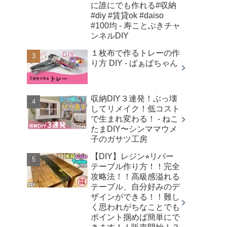
に誰にでも作れる#収納
#diy #賃貸ok #daiso
#100均 - 寿ことぶきチャ
ンネルDIY
１枚布で作るトレーの作
り方 DIY - ばぁばちゃん
収納DIY３連発！ぶっ壊
してリメイク！低コスト
で生まれ変わる！ - ねこ
たまDIY〜シンママウメ
子のガサツ工房
【DIY】レジン⭐︎リバー
テーブル作り方！！完全
攻略法！！高級感溢れる
テーブル、自分好みのデ
ザインができる！！難し
く思われがちなことでも
ポイント掴めば簡単にで