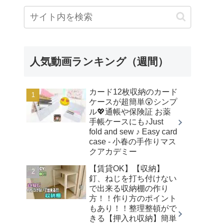
人気動画ランキング（週間）
カード12枚収納のカード
ケースが超簡単😲シンプ
ル💖通帳や保険証 お薬
手帳ケースにも♪Just
fold and sew ♪ Easy card
case - 小春の手作りマス
クアカデミー
【賃貸OK】【収納】
釘、ねじを打ち付けない
で出来る収納棚の作り
方！！作り方のポイント
もあり！！整理整頓がで
きる【押入れ収納】簡単