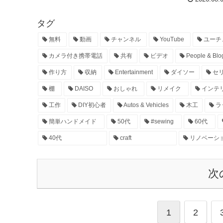
タグ
無料
動画
チャンネル
YouTube
ユーチ
カメラ付き携帯電話
共有
ビデオ
People & Blo
作り方
収納
Entertainment
ダイソー
セ
棚
DAISO
おしゃれ
リメイク
インテ
工作
DIY初心者
Autos & Vehicles
木工
ラ
簡単ハンドメイド
50代
#sewing
60代
40代
craft
リノベーシ
次
1
2