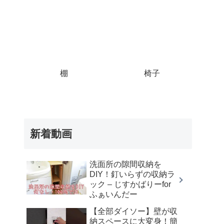
棚
椅子
新着動画
洗面所の隙間収納を
DIY！釘いらずの収納ラ
ック – じすかばりーfor
ふぁいんだー
【全部ダイソー】壁が収
納スペースに大変身！簡