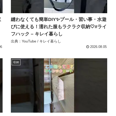
収
縫わなくても簡単DIY✨プール・習い事・水遊
びに使える！濡れた服もラクラク収納🤍⁡#ライ
フハック – キレイ暮らし
出典：YouTube / キレイ暮らし
06
2026.08.05
収納