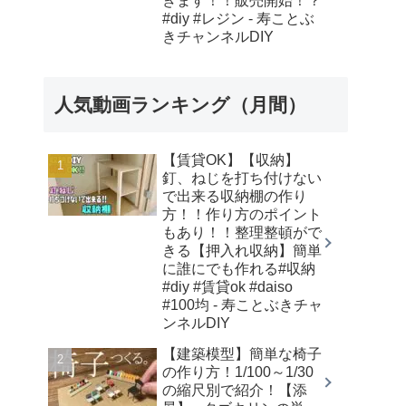
きます！！販売開始！？
#diy #レジン - 寿ことぶ
きチャンネルDIY
人気動画ランキング（月間）
【賃貸OK】【収納】
釘、ねじを打ち付けない
で出来る収納棚の作り
方！！作り方のポイント
もあり！！整理整頓がで
きる【押入れ収納】簡単
に誰にでも作れる#収納
#diy #賃貸ok #daiso
#100均 - 寿ことぶきチャ
ンネルDIY
【建築模型】簡単な椅子
の作り方！1/100～1/30
の縮尺別で紹介！【添