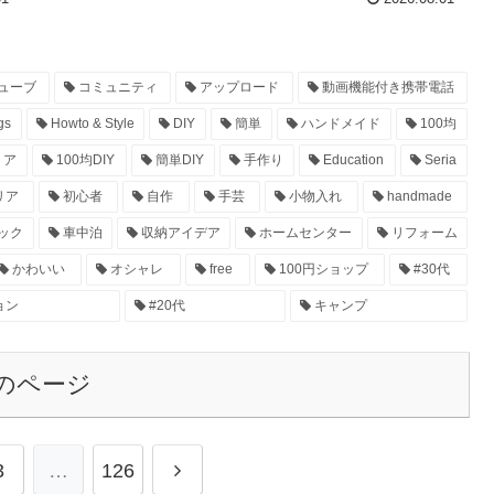
ューブ
コミュニティ
アップロード
動画機能付き携帯電話
gs
Howto & Style
DIY
簡単
ハンドメイド
100均
リア
100均DIY
簡単DIY
手作り
Education
Seria
リア
初心者
自作
手芸
小物入れ
handmade
ック
車中泊
収納アイデア
ホームセンター
リフォーム
かわいい
オシャレ
free
100円ショップ
#30代
ョン
#20代
キャンプ
のページ
3
…
126