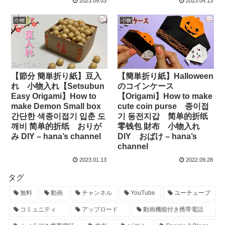
2023.09.03
2023.04.13
小物
小物
【節分 簡単折り紙】豆入
【簡単折り紙】Halloween
れ 小物入れ【Setsubun
のコインケース
Easy Origami】How to
【Origami】How to make
make Demon Small box
cute coin purse 종이접
간단한 색종이접기 입춘 도
기 동전지갑 简单的折纸
깨비 简单的折纸 おりが
零钱包 財布 小物入れ
み DIY – hana’s channel
DIY おばけ – hana’s
channel
2023.01.13
2022.09.28
タグ
無料
動画
チャンネル
YouTube
ユーチューブ
コミュニティ
アップロード
動画機能付き携帯電話