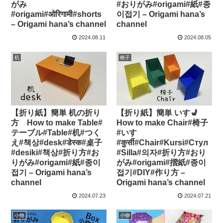
がみ
#おりがみ#origami#紙#종
#origami#ओरिगामी#shorts
이접기 – Origami hana’s
– Origami hana’s channel
channel
2024.08.11
2024.08.05
机
椅子
【折り紙】簡単 机の折り
【折り紙】簡単 いす💺
方 How to make Table#
How to make Chair#椅子
テーブル#Table#机#つく
#いす
え#책상#desk#डेस्क#桌子
#कुर्सी#Chair#Kursi#Стул
#desiki#책상#折り方#お
#Silla#의자#折り方#おり
りがみ#origami#紙#종이
がみ#origami#摺紙#종이
접기 – Origami hana’s
접기#DIY#作り方 –
channel
Origami hana’s channel
2024.07.23
2024.07.21
小物
小物