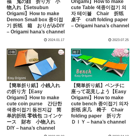
福 鬼の顔 折り方 小
Origami】How to make
物入れ【Setsubun
cute Table 색종이접기 의
Origami】How to make
자 테이블 Chair 折纸
Demon Small box 종이접
桌子 craft folding paper
기 折纸 箱 おりがみDIY
– Origami hana’s channel
– Origami hana’s channel
2024.01.17
2023.07.25
小物
椅子
【簡単折り紙】小銭入れ
【簡単折り紙】ベンチに
の折り方【Easy
座って花見しよう【Easy
Origami】How to make
Origami】How to make
cute coin purse 간단한
cute bench 종이접기 의자
색종이접기 동전지갑 简
折纸 床几 椅子 Chair
单的折纸 零钱包 コインケ
folding paper 折り方
ース 財布 小物入れ
ＤＩＹ – hana’s channel
DIY – hana’s channel