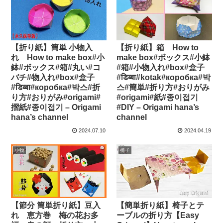
【折り紙】簡単 小物入
【折り紙】箱 How to
れ How to make box#小
make box#ボックス#小鉢
鉢#ボックス#箱#丸い#コ
#箱#小物入れ#box#盒子
バチ#物入れ#box#盒子
#डिब्बा#kotak#коробка#박
#डिब्बा#коробка#박스#折
스#簡単#折り方#おりがみ
り方#おりがみ#origami#
#origami#紙#종이접기
摺紙#종이접기 – Origami
#DIY – Origami hana’s
hana’s channel
channel
2024.07.10
2024.04.19
小物
椅子
【節分 簡単折り紙】豆入
【簡単折り紙】椅子とテ
れ 恵方巻 梅の花お多
ーブルの折り方【Easy