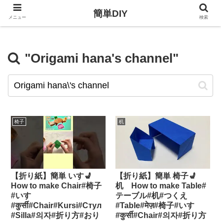
簡単DIY
メニュー
検索
"Origami hana's channel"
椅子
机
【折り紙】簡単 いす💺
【折り紙】簡単 椅子💺
How to make Chair#椅子
机 How to make Table#
#いす
テーブル#机#つくえ
#कुर्सी#Chair#Kursi#Стул
#Table#मेज़#椅子#いす
#Silla#의자#折り方#おり
#कुर्सी#Chair#의자#折り方