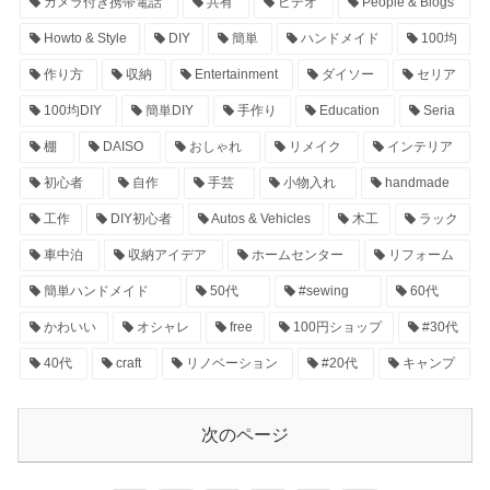
カメラ付き携帯電話
共有
ビデオ
People & Blogs
Howto & Style
DIY
簡単
ハンドメイド
100均
作り方
収納
Entertainment
ダイソー
セリア
100均DIY
簡単DIY
手作り
Education
Seria
棚
DAISO
おしゃれ
リメイク
インテリア
初心者
自作
手芸
小物入れ
handmade
工作
DIY初心者
Autos & Vehicles
木工
ラック
車中泊
収納アイデア
ホームセンター
リフォーム
簡単ハンドメイド
50代
#sewing
60代
かわいい
オシャレ
free
100円ショップ
#30代
40代
craft
リノベーション
#20代
キャンプ
次のページ